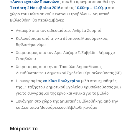
«Λογοτεχνικών Πρωινών»
, που θα πραγματοποιηθεί την
Τετάρτη 2 Νοεμβρίου 2016
από τις
10.00πμ – 12.00μμ
στο
χώρο του Πολιτιστικού Κέντρου Στροβόλου – Δημοτική
Βιβλιοθήκη θα περιλαμβάνει:
Αγιασμό από τον αιδεσιμότατο Ανδρέα Ζορμπά
Καλωσόρισμα από την κα Δέσποινα Μασούρεκκου,
Βιβλιοθηκονόμο
Χαιρετισμός από τον Δρα. Λάζαρο Σ. Σαββίδη, Δήμαρχο
Στροβόλου
Χαιρετισμός από την κα Τασούλα Δημοσθένους,
Διευθύντρια του Δημοτικού Σχολείου Χρυσελεούσσας (ΚΒ)
Η συγγραφέας
κα Κίκα Πουλχερίου
μιλά στους μαθητές
της Ε1 τάξης του Δημοτικού Σχολείου Χρυσελεούσσας (ΚΒ)
για το συγγραφικό της έργο και γενικά για το βιβλίο
Ξενάγηση στο χώρο της Δημοτικής Βιβλιοθήκης, από την
κα Δέσποινα Μασούρεκκου, Βιβλιοθηκονόμο
Μοίρασε το