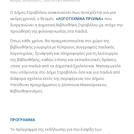
Κέντρο
,
Εκδηλώσεις
,
Πολιτιστικά Μονοπάτια
Ο Δήμος Στροβόλου ανακοινώνει πως συνεχίζεται για μια
ακόμη χρονιά ο θεσμός
«
ΛΟΓΟΤΕΧΝΙΚΑ ΠΡΩΙΝΑ
»
που
διοργανώνει η Δημοτική Βιβλιοθήκη Στροβόλου με στόχο την
προώθηση της φιλαναγνωσίας στα παιδιά.
Όπως κάθε χρόνο, θα πραγματοποιείται στο χώρο της
βιβλιοθήκης γνωριμία με Κύπριους συγγραφείς παιδικής
λογοτεχνίας , ξενάγηση και πληροφορίες για τη λειτουργία
της βιβλιοθήκης, καθώς επίσης και εκπαιδευτικές δράσεις
,τόσο για παιδιά από τα Δημοτικά Σχολεία και Νηπιαγωγεία
που υπάγονται στο Δήμο Στροβόλου όσο και για παιδιά από
διάφορα σχολεία εκτός της περιφέρειας του Δήμου .
Υπεύθυνη προγράμματος η Δέσποινα Μασούρεκκου,
Βιβλιοθηκονόμος.
ΠΡΟΓΡΑΜΜΑ
Το πρόγραμμα της εκδήλωσης για την έναρξη των