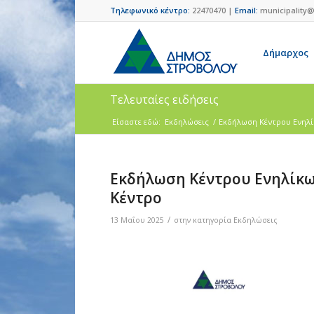
Τηλεφωνικό κέντρο:
22470470 |
Email:
municipality@
Δήμαρχος
Τελευταίες ειδήσεις
Είσαστε εδώ:
Εκδηλώσεις
/
Εκδήλωση Κέντρου Ενηλίκ
Εκδήλωση Κέντρου Ενηλίκων
Κέντρο
/
13 Μαΐου 2025
στην κατηγορία
Εκδηλώσεις