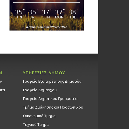
35
35
37
37
38
°
°
°
°
°
FRI
SAT
SUN
MON
TUE
Weather from OpenWeatherMap
Ν
ΥΠΗΡΕΣΙΕΣ ΔΗΜΟΥ
ν
Γραφείο Εξυπηρέτησης Δημοτών
ατα
Γραφείο Δημάρχου
Γραφείο Δημοτικού Γραμματέα
Τμήμα Διοίκησης και Προσωπικού
Οικονομικό Τμήμα
Τεχνικό Τμήμα