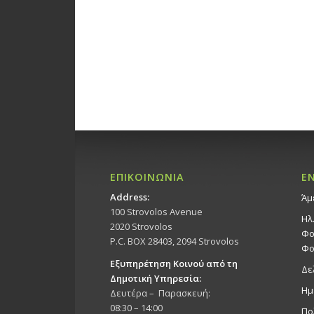
ΕΠΙΚΟΙΝΩΝΙΑ
Ε
Address:
Άμ
100 Strovolos Avenue
Ηλ
2020 Strovolos
Φο
P.C. BOX 28403, 2094 Strovolos
Φο
Εξυπηρέτηση Κοινού από τη
Δε
Δημοτική Υπηρεσία:
Ημ
Δευτέρα – Παρασκευή:
08:30 – 14:00
Πο