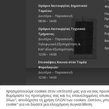
Ωράριο λειτουργίας Δημοτικού
Φο
Ταμείου:
Πο
Δευτέρα – Παρασκευή:
Πρ
08:00 – 14:00
Πρ
Ωράριο Λειτουργίας Τεχνικού
Ευ
Τμήματος:
Δευτέρα – Παρασκευή:
Βα
Τηλεφωνική Εξυπηρέτηση &
Χρ
Κατ’ ιδίαν Εξυπηρέτηση:
12:00 – 14:00
Επισκέψεις Κοινού στον Τομέα
Φορολογιών:
Δευτέρα – Παρασκευή:
12:00 – 14:00
Χρησιμοποιούμε cookies στον ιστότοπό μας για να σας προσ
θυμόμαστε τις προτιμήσεις σας και τις επανειλημμένες επισ
όλων", αποδέχεστε τη χρήση ΟΛΩΝ των cookies. Ωστόσο, μπορ
Copyright 2026 © Δήμος Στροβόλου, All Rights Reserv
cookie" για να δώσετε μια ελεγχόμενη συγκατάθεση.