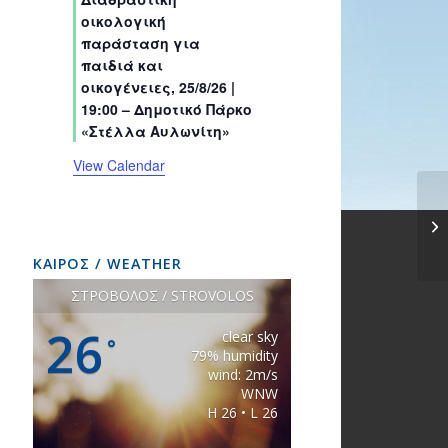
s
s
s
s
s
s
t
t
t
t
t
t
t
οικολογική
s
s
s
s
s
s
s
παράσταση για
παιδιά και
οικογένειες, 25/8/26 |
19:00 – Δημοτικό Πάρκο
«Στέλλα Αυλωνίτη»
View Calendar
ΚΑΙΡΟΣ / WEATHER
ΣΤΡΟΒΟΛΟΣ / STROVOLOS
26
clear sky
°
79% humidity
wind: 2m/s
WNW
H 26 • L 26