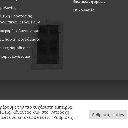
Ιδιωτικών φορέων
ρολογίες
Επικοινωνία
λιτική Προστασίας
οσωπικών Δεδομένων
οσφορές / Διαγωνισμοί
ρωπαϊκά Προγράμματα
σικές Νομοθεσίες
ήσιμοι Σύνδεσμοι
φέρουμε την πιο ευχάριστη εμπειρία,
κέψεις. Κάνοντας κλικ στο "Αποδοχή
Ρυθμίσεις cookies
είτε να επισκεφθείτε τις "Ρυθμίσεις
ed. / Powered by
NETinfo Plc