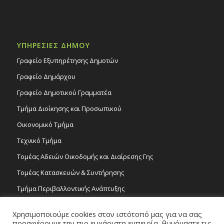
ΥΠΗΡΕΣΙΕΣ ΔΗΜΟΥ
Γραφείο Εξυπηρέτησης Δημοτών
Γραφείο Δημάρχου
Γραφείο Δημοτικού Γραμματέα
Τμήμα Διοίκησης και Προσωπικού
Οικονομικό Τμήμα
Τεχνικό Τμήμα
Τομέας Αδειών Οικοδομής και Διαίρεσης Γης
Τομέας Κατασκευών & Συντήρησης
Τμήμα Περιβαλλοντικής Ανάπτυξης
Tμήμα Δημόσιας Υγείας και Καθαριότητας
Χρησιμοποιούμε cookies στον ιστότοπό μας για να σας
Τομέας Γραμμάτων και Τεχνών
προσφέρουμε την πιο ευχάριστη εμπειρία, θυμόμαστε τις