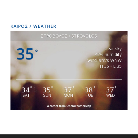
ΚΑΙΡΟΣ / WEATHER
ΣΤΡΟΒΟΛΟΣ / STROVOLOS
35
clear sky
°
42% humidity
wind: 9m/s WNW
H 35 • L 35
34
35
37
38
37
°
°
°
°
°
SAT
SUN
MON
TUE
WED
Weather from OpenWeatherMap