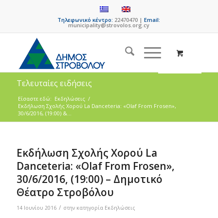
Τηλεφωνικό κέντρο:
22470470 |
Email:
municipality@strovolos.org.cy
Τελευταίες ειδήσεις
Είσαστε εδώ:
Εκδηλώσεις
/
Εκδήλωση Σχολής Χορού La Danceteria: «Olaf From Frosen»,
30/6/2016, (19:00) &...
Εκδήλωση Σχολής Χορού La
Danceteria: «Olaf From Frosen»,
30/6/2016, (19:00) – Δημοτικό
Θέατρο Στροβόλου
/
14 Ιουνίου 2016
στην κατηγορία
Εκδηλώσεις