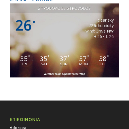
ΣΤΡΟΒΟΛΟΣ / STROVOLOS
26
clear sky
°
72% humidity
wind: 3m/s NW
H 26 • L 26
35
35
37
37
38
°
°
°
°
°
FRI
SAT
SUN
MON
TUE
Weather from OpenWeatherMap
ΕΠΙΚΟΙΝΩΝΙΑ
Address: