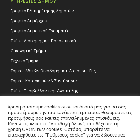
ΥΠΗΡΕΣΙΕΣ ΔΗΜΟΥ
Γραφείο Εξυπηρέτησης Δημοτών
Γραφείο Δημάρχου
Γραφείο Δημοτικού Γραμματέα
Τμήμα Διοίκησης και Προσωπικού
Οικονομικό Τμήμα
Τεχνικό Τμήμα
Τομέας Αδειών Οικοδομής και Διαίρεσης Γης
Τομέας Κατασκευών & Συντήρησης
Τμήμα Περιβαλλοντικής Ανάπτυξης
Tμήμα Δημόσιας Υγείας και Καθαριότητας
Χρησιμοποιούμε cookies στον ιστότοπό μας για να σας
Τομέας Γραμμάτων και Τεχνών
προσφέρουμε την πιο ευχάριστη εμπειρία, θυμόμαστε τις
προτιμήσεις σας και τις επανειλημμένες επισκέψεις.
Τροχονομία
Κάνοντας κλικ στο "Αποδοχή όλων", αποδέχεστε τη
χρήση ΟΛΩΝ των cookies. Ωστόσο, μπορείτε να
επισκεφθείτε τις "Ρυθμίσεις cookie" για να δώσετε μια