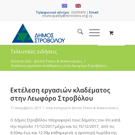
Τηλεφωνικό κέντρο:
22470470 |
Email:
municipality@strovolos.org.cy
Τελευταίες ειδήσεις
Είσαστε εδώ:
Δελτία Τύπου & Ανακοινώσεις
/
Εκτέλεση εργασιών κλαδέματος στην Λεωφόρο Στροβόλου...
Εκτέλεση εργασιών κλαδέματος
στην Λεωφόρο Στροβόλου
/
11 Δεκεμβρίου 2017
στην κατηγορία
Δελτία Τύπου & Ανακοινώσεις
Ο Δήμος Στροβόλου πληροφορεί τους δημότες του ότι κατά
την περίοδο 11/12/2017 μέχρι και τις 15/12/2017, από τις
9:30πμ έως και 12:30μ καθημερινά, η αριστερή λωρίδα της