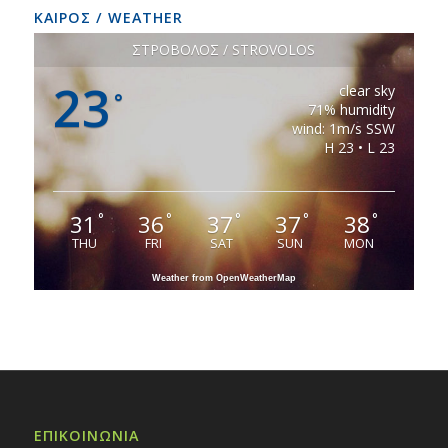
ΚΑΙΡΟΣ / WEATHER
ΣΤΡΟΒΟΛΟΣ / STROVOLOS
23
clear sky
°
71% humidity
wind: 1m/s SSW
H 23 • L 23
31
36
37
37
38
°
°
°
°
°
THU
FRI
SAT
SUN
MON
Weather from OpenWeatherMap
ΕΠΙΚΟΙΝΩΝΙΑ