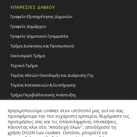
ΥΠΗΡΕΣΙΕΣ ΔΗΜΟΥ
Γραφείο Εξυπηρέτησης Δημοτών
Γραφείο Δημάρχου
Γραφείο Δημοτικού Γραμματέα
Τμήμα Διοίκησης και Προσωπικού
Οικονομικό Τμήμα
Τεχνικό Τμήμα
Τομέας Αδειών Οικοδομής και Διαίρεσης Γης
Τομέας Κατασκευών & Συντήρησης
Τμήμα Περιβαλλοντικής Ανάπτυξης
Tμήμα Δημόσιας Υγείας και Καθαριότητας
Χρησιμοποιούμε cookies στον ιστότοπό μας για να σας
Τομέας Γραμμάτων και Τεχνών
προσφέρουμε την πιο ευχάριστη εμπειρία, θυμόμαστε τις
προτιμήσεις σας και τις επανειλημμένες επισκέψεις.
Τροχονομία
Κάνοντας κλικ στο "Αποδοχή όλων", αποδέχεστε τη
χρήση ΟΛΩΝ των cookies. Ωστόσο, μπορείτε να