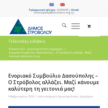
Τηλεφωνικό κέντρο:
22470470 |
Email:
municipality@strovolos.org.cy
Τελευταίες ειδήσεις
Είσαστε εδώ:
Δραστηριότητες Δημάρχου
/
Ενοριακό Συμβούλιο Δασούπολης – Ο Στρόβολος αλλάζει. Μαζί
κάνουμε καλύτερη τη γε...
Ενοριακό Συμβούλιο Δασούπολης –
Ο Στρόβολος αλλάζει. Μαζί κάνουμε
καλύτερη τη γειτονιά μας!
/
9 Φεβρουαρίου 2026
στην κατηγορία
Δραστηριότητες Δημάρχου