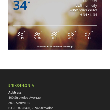
34
clear sky
°
32% humidity
wind: 5m/s WNW
H 34 • L 34
35
36
38
38
37
°
°
°
°
°
SUN
MON
TUE
WED
THU
Weather from OpenWeatherMap
ΕΠΙΚΟΙΝΩΝΙΑ
Address:
100 Strovolos Avenue
2020 Strovolos
P.C. BOX 28403, 2094 Strovolos