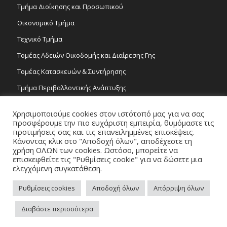
Τμήμα Διοίκησης και Προσωπικού
Οικονομικό Τμήμα
Τεχνικό Τμήμα
Τομέας Αδειών Οικοδομής και Διαίρεσης Γης
Τομέας Κατασκευών & Συντήρησης
Τμήμα Περιβαλλοντικής Ανάπτυξης
Tμήμα Δημόσιας Υγείας και Καθαριότητας
Χρησιμοποιούμε cookies στον ιστότοπό μας για να σας
Τομέας Γραμμάτων και Τεχνών
προσφέρουμε την πιο ευχάριστη εμπειρία, θυμόμαστε τις
προτιμήσεις σας και τις επανειλημμένες επισκέψεις.
Τροχονομία
Κάνοντας κλικ στο "Αποδοχή όλων", αποδέχεστε τη
χρήση ΟΛΩΝ των cookies. Ωστόσο, μπορείτε να
επισκεφθείτε τις "Ρυθμίσεις cookie" για να δώσετε μια
ελεγχόμενη συγκατάθεση.
Ρυθμίσεις cookies
Αποδοχή όλων
Απόρριψη όλων
Copyright 2026 © Δήμος Στροβόλου, All Rights Reserved. / Powered by
Διαβάστε περισσότερα
NETinfo Plc
Πλοηγός