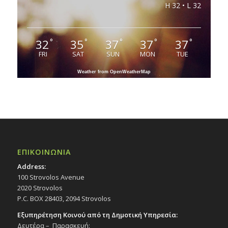
H 32 • L 32
32
35
37
37
37
°
°
°
°
°
FRI
SAT
SUN
MON
TUE
Weather from OpenWeatherMap
ΕΠΙΚΟΙΝΩΝΙΑ
Address:
100 Strovolos Avenue
2020 Strovolos
P.C. BOX 28403, 2094 Strovolos
Εξυπηρέτηση Κοινού από τη Δημοτική Υπηρεσία:
Δευτέρα – Παρασκευή: