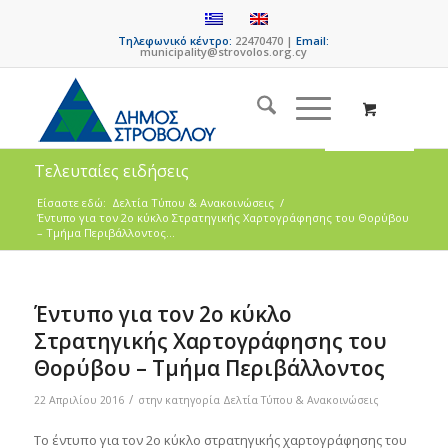
Τηλεφωνικό κέντρο:
22470470 |
Email:
municipality@strovolos.org.cy
Τελευταίες ειδήσεις
Είσαστε εδώ:
Δελτία Τύπου & Ανακοινώσεις
/
Έντυπο για τον 2ο κύκλο Στρατηγικής Χαρτογράφησης του Θορύβου
– Τμήμα Περιβάλλοντος...
Έντυπο για τον 2ο κύκλο
Στρατηγικής Χαρτογράφησης του
Θορύβου – Τμήμα Περιβάλλοντος
/
22 Απριλίου 2016
στην κατηγορία
Δελτία Τύπου & Ανακοινώσεις
Το έντυπο για τον 2ο κύκλο στρατηγικής χαρτογράφησης του