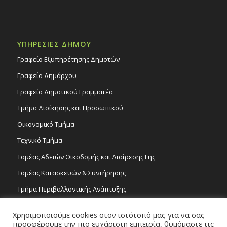
ΥΠΗΡΕΣΙΕΣ ΔΗΜΟΥ
Γραφείο Εξυπηρέτησης Δημοτών
Γραφείο Δημάρχου
Γραφείο Δημοτικού Γραμματέα
Τμήμα Διοίκησης και Προσωπικού
Οικονομικό Τμήμα
Τεχνικό Τμήμα
Τομέας Αδειών Οικοδομής και Διαίρεσης Γης
Τομέας Κατασκευών & Συντήρησης
Τμήμα Περιβαλλοντικής Ανάπτυξης
Tμήμα Δημόσιας Υγείας και Καθαριότητας
Χρησιμοποιούμε cookies στον ιστότοπό μας για να σας
Τομέας Γραμμάτων και Τεχνών
προσφέρουμε την πιο ευχάριστη εμπειρία, θυμόμαστε τις