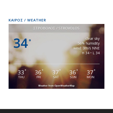
ΚΑΙΡΟΣ / WEATHER
ΣΤΡΟΒΟΛΟΣ / STROVOLOS
34
clear sky
°
56% humidity
wind: 3m/s NNE
H 34 • L 34
33
36
37
36
37
°
°
°
°
°
THU
FRI
SAT
SUN
MON
Weather from OpenWeatherMap