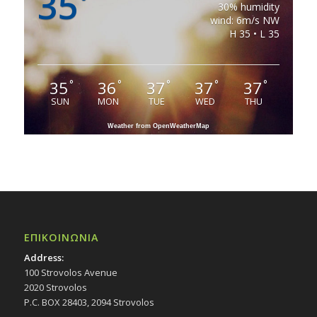
35
°
30% humidity
wind: 6m/s NW
H 35 • L 35
35
36
37
37
37
°
°
°
°
°
SUN
MON
TUE
WED
THU
Weather from OpenWeatherMap
ΕΠΙΚΟΙΝΩΝΙΑ
Address:
100 Strovolos Avenue
2020 Strovolos
P.C. BOX 28403, 2094 Strovolos