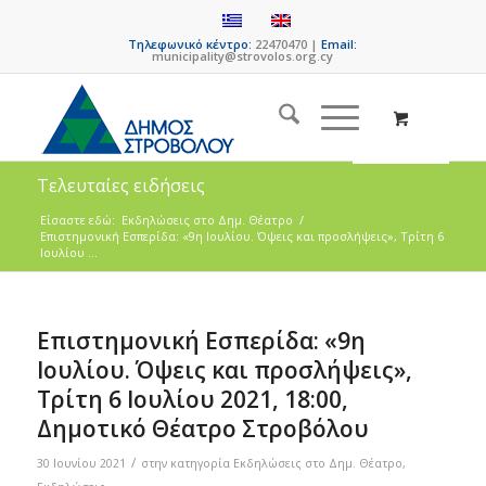
Τηλεφωνικό κέντρο:
22470470 |
Email:
municipality@strovolos.org.cy
Τελευταίες ειδήσεις
Είσαστε εδώ:
Eκδηλώσεις στο Δημ. Θέατρο
/
Επιστημονική Εσπερίδα: «9η Ιουλίου. Όψεις και προσλήψεις», Τρίτη 6
Ιουλίου ...
Επιστημονική Εσπερίδα: «9η
Ιουλίου. Όψεις και προσλήψεις»,
Τρίτη 6 Ιουλίου 2021, 18:00,
Δημοτικό Θέατρο Στροβόλου
/
30 Ιουνίου 2021
στην κατηγορία
Eκδηλώσεις στο Δημ. Θέατρο
,