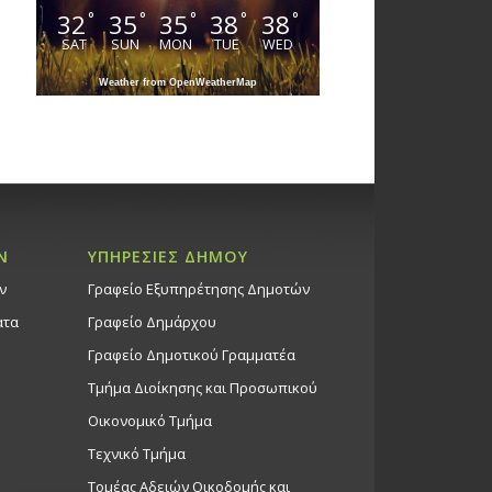
32
35
35
38
38
°
°
°
°
°
SAT
SUN
MON
TUE
WED
Weather from OpenWeatherMap
Ν
ΥΠΗΡΕΣΙΕΣ ΔΗΜΟΥ
ν
Γραφείο Εξυπηρέτησης Δημοτών
ατα
Γραφείο Δημάρχου
Γραφείο Δημοτικού Γραμματέα
Τμήμα Διοίκησης και Προσωπικού
Οικονομικό Τμήμα
Τεχνικό Τμήμα
Τομέας Αδειών Οικοδομής και