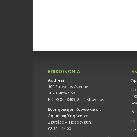
ΕΠΙΚΟΙΝΩΝΙΑ
Ε
Address:
Άμ
100 Strovolos Avenue
Ηλ
2020 Strovolos
Φο
P.C. BOX 28403, 2094 Strovolos
Φο
Εξυπηρέτηση Κοινού από τη
Δε
Δημοτική Υπηρεσία:
Ημ
Δευτέρα – Παρασκευή:
08:30 – 14:00
Πο