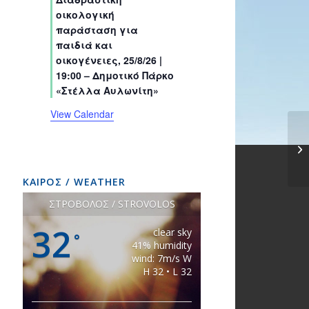
s
s
s
s
s
s
t
t
t
t
t
t
t
οικολογική
s
s
s
s
s
s
s
παράσταση για
παιδιά και
οικογένειες, 25/8/26 |
19:00 – Δημοτικό Πάρκο
«Στέλλα Αυλωνίτη»
View Calendar
ΚΑΙΡΟΣ / WEATHER
ΣΤΡΟΒΟΛΟΣ / STROVOLOS
32
clear sky
°
41% humidity
wind: 7m/s W
H 32 • L 32