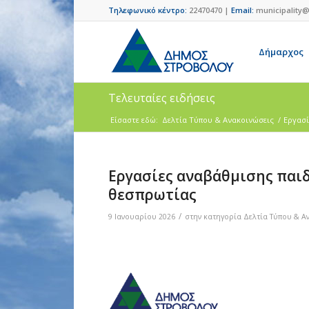
Τηλεφωνικό κέντρο:
22470470 |
Email:
municipality@
Δήμαρχος
Τελευταίες ειδήσεις
Είσαστε εδώ:
Δελτία Τύπου & Ανακοινώσεις
/
Εργασί
Εργασίες αναβάθμισης παιδ
θεσπρωτίας
/
9 Ιανουαρίου 2026
στην κατηγορία
Δελτία Τύπου & Α