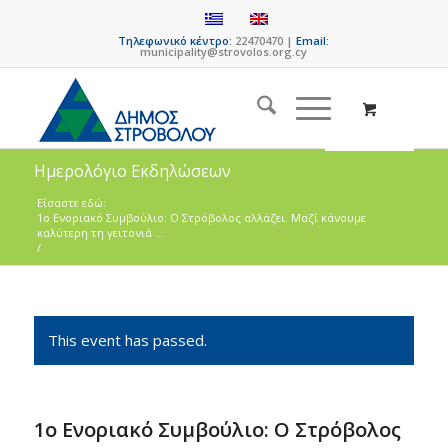
Τηλεφωνικό κέντρο:
22470470 |
Email:
municipality@strovolos.org.cy
Ημερολόγιο Εκδηλώσεων
Είσαστε εδώ:
1ο Ενοριακό Συμβούλιο: Ο Στρόβολος αλλάζει. Μαζί κάνουμε
καλύτερη τη γειτονιά ...
/
This event has passed.
1ο Ενοριακό Συμβούλιο: Ο Στρόβολος