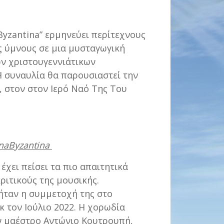
Byzantina” ερμηνεύει περίτεχνους
ς ύμνους σε μια μυσταγωγική
ων χριστουγεννιάτικων
 συναυλία θα παρουσιαστεί την
, στον στον Ιερό Ναό Της Του
rnaByzantina
έχει πείσει τα πιο απαιτητικά
ριτικούς της μουσικής.
ήταν η συμμετοχή της στο
 τον Ιούλιο 2022. Η χορωδία
ον μαέστρο Αντώνιο Κουτρουπή,