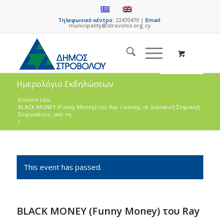
Τηλεφωνικό κέντρο:
22470470 |
Email:
municipality@strovolos.org.cy
Ημερολόγιο Εκδηλώσεων
Είσαστε εδώ:
BLACK MONEY (Funny Money) του Ray Cooney, σε διασκευή Σοφοκλή
Σοφοκλέους, από τη ...
/
This event has passed.
BLACK MONEY (Funny Money) του Ray