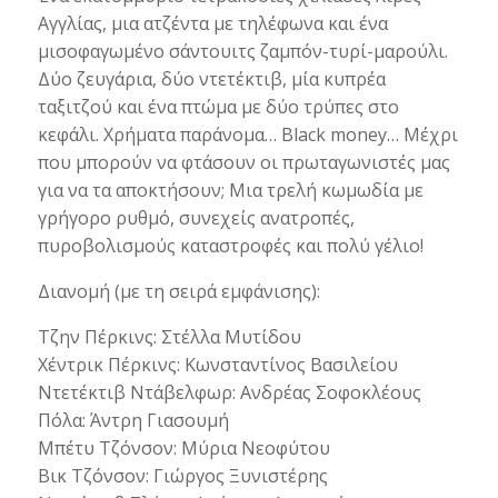
Αγγλίας, μια ατζέντα με τηλέφωνα και ένα
μισοφαγωμένο σάντουιτς ζαμπόν-τυρί-μαρούλι.
Δύο ζευγάρια, δύο ντετέκτιβ, μία κυπρέα
ταξιτζού και ένα πτώμα με δύο τρύπες στο
κεφάλι. Χρήματα παράνομα… Black money… Μέχρι
που μπορούν να φτάσουν οι πρωταγωνιστές μας
για να τα αποκτήσουν; Μια τρελή κωμωδία με
γρήγορο ρυθμό, συνεχείς ανατροπές,
πυροβολισμούς καταστροφές και πολύ γέλιο!
Διανομή (με τη σειρά εμφάνισης):
Τζην Πέρκινς: Στέλλα Μυτίδου
Χέντρικ Πέρκινς: Κωνσταντίνος Βασιλείου
Ντετέκτιβ Ντάβελφωρ: Ανδρέας Σοφοκλέους
Πόλα: Άντρη Γιασουμή
Μπέτυ Τζόνσον: Μύρια Νεοφύτου
Βικ Τζόνσον: Γιώργος Ξυνιστέρης