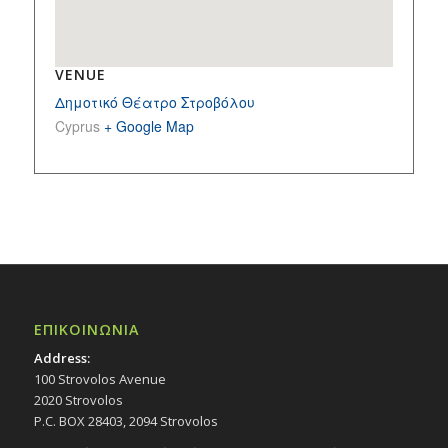
VENUE
Δημοτικό Θέατρο Στροβόλου
Cyprus
+ Google Map
ΕΠΙΚΟΙΝΩΝΙΑ
Address:
100 Strovolos Avenue
2020 Strovolos
P.C. BOX 28403, 2094 Strovolos