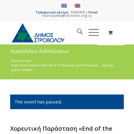
Τηλεφωνικό κέντρο:
22470470 |
Email:
municipality@strovolos.org.cy
Ημερολόγιο Εκδηλώσεων
Είσαστε εδώ:
Χορευτική Παράσταση «End of the year performance» – Σχολής
χορού Shiaka...
/
This event has passed.
Χορευτική Παράσταση «End of the