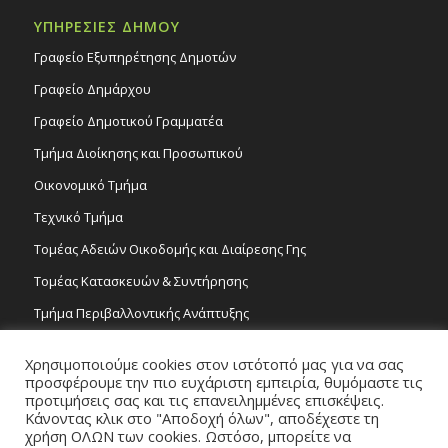
ΥΠΗΡΕΣΙΕΣ ΔΗΜΟΥ
Γραφείο Εξυπηρέτησης Δημοτών
Γραφείο Δημάρχου
Γραφείο Δημοτικού Γραμματέα
Τμήμα Διοίκησης και Προσωπικού
Οικονομικό Τμήμα
Τεχνικό Τμήμα
Τομέας Αδειών Οικοδομής και Διαίρεσης Γης
Τομέας Κατασκευών & Συντήρησης
Τμήμα Περιβαλλοντικής Ανάπτυξης
Tμήμα Δημόσιας Υγείας και Καθαριότητας
Χρησιμοποιούμε cookies στον ιστότοπό μας για να σας
Τομέας Γραμμάτων και Τεχνών
προσφέρουμε την πιο ευχάριστη εμπειρία, θυμόμαστε τις
προτιμήσεις σας και τις επανειλημμένες επισκέψεις.
Τροχονομία
Κάνοντας κλικ στο "Αποδοχή όλων", αποδέχεστε τη
χρήση ΟΛΩΝ των cookies. Ωστόσο, μπορείτε να