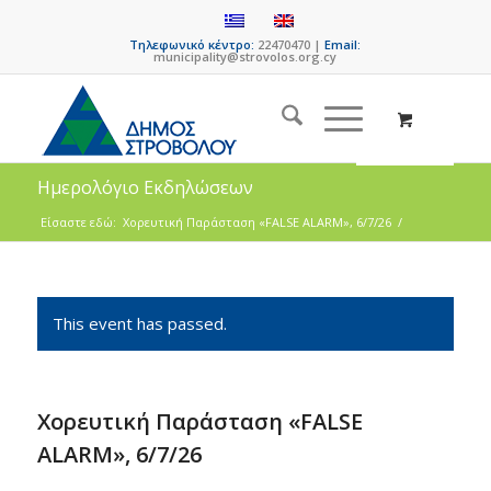
Τηλεφωνικό κέντρο:
22470470 |
Email:
municipality@strovolos.org.cy
Ημερολόγιο Εκδηλώσεων
Είσαστε εδώ:
Χορευτική Παράσταση «FALSE ALARM», 6/7/26
/
This event has passed.
Χορευτική Παράσταση «FALSE
ALARM», 6/7/26