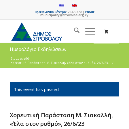
Τηλεφωνικό κέντρο:
22470470 |
Email:
municipality@strovolos.org.cy
Ημερολόγιο Εκδηλώσεων
Είσαστε εδώ:
Χορευτική Παράσταση Μ. Σιακαλλή, «Έλα στον ρυθμό», 26/6/23...
/
This event has passed.
Χορευτική Παράσταση Μ. Σιακαλλή,
«Έλα στον ρυθμό», 26/6/23