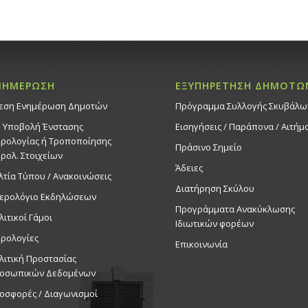
ΝΗΜΕΡΩΣΗ
ΕΞΥΠΗΡΕΤΗΣΗ ΔΗΜΟΤΩ
εση Ενημέρωση Δημοτών
Πρόγραμμα Συλλογής Σκυβάλω
. Υποβολή Ένστασης
Εισηγήσεις / Παράπονα / Αιτήμ
ρολογίας ή Τροποποίησης
Πράσινο Σημείο
ρολ. Στοιχείων
Άδειες
λτία Τύπου / Ανακοινώσεις
Διατήρηση Σκύλου
ερολόγιο Εκδηλώσεων
Προγράμματα Ανακύκλωσης
λιτικοί Γάμοι
Ιδιωτικών φορέων
ρολογίες
Επικοινωνία
λιτική Προστασίας
οσωπικών Δεδομένων
οσφορές / Διαγωνισμοί