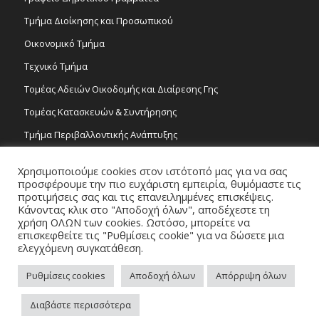
Τμήμα Διοίκησης και Προσωπικού
Οικονομικό Τμήμα
Τεχνικό Τμήμα
Τομέας Αδειών Οικοδομής και Διαίρεσης Γης
Τομέας Κατασκευών & Συντήρησης
Τμήμα Περιβαλλοντικής Ανάπτυξης
Tμήμα Δημόσιας Υγείας και Καθαριότητας
Χρησιμοποιούμε cookies στον ιστότοπό μας για να σας
Τομέας Γραμμάτων και Τεχνών
προσφέρουμε την πιο ευχάριστη εμπειρία, θυμόμαστε τις
προτιμήσεις σας και τις επανειλημμένες επισκέψεις.
Τροχονομία
Κάνοντας κλικ στο "Αποδοχή όλων", αποδέχεστε τη
χρήση ΟΛΩΝ των cookies. Ωστόσο, μπορείτε να
επισκεφθείτε τις "Ρυθμίσεις cookie" για να δώσετε μια
ελεγχόμενη συγκατάθεση.
Ρυθμίσεις cookies
Αποδοχή όλων
Απόρριψη όλων
Copyright 2026 © Δήμος Στροβόλου, All Rights Reserved. / Powered by
Διαβάστε περισσότερα
NETinfo Plc