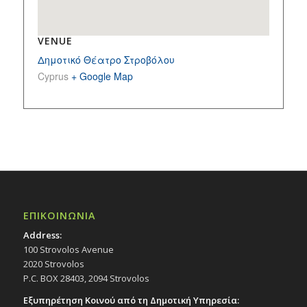
VENUE
Δημοτικό Θέατρο Στροβόλου
Cyprus
+ Google Map
ΕΠΙΚΟΙΝΩΝΙΑ
Address:
100 Strovolos Avenue
2020 Strovolos
P.C. BOX 28403, 2094 Strovolos
Εξυπηρέτηση Κοινού από τη Δημοτική Υπηρεσία: