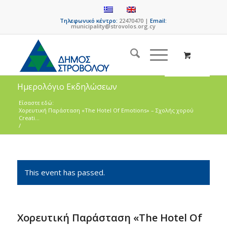
Τηλεφωνικό κέντρο:
22470470 |
Email:
municipality@strovolos.org.cy
Ημερολόγιο Εκδηλώσεων
Είσαστε εδώ:
Χορευτική Παράσταση «The Hotel Of Emotions» – Σχολής χορού
Creati...
/
This event has passed.
Χορευτική Παράσταση «The Hotel Of