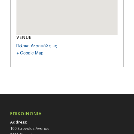
VENUE
Πάρκο Ακροπόλεως
+ Google Map
ΕΠΙΚΟΙΝΩΝΙΑ
Address:
100 Strovolos Avenue