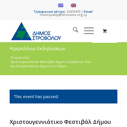
Τηλεφωνικό κέντρο:
22470470 |
Email:
municipality@strovolos.org.cy
Ημερολόγιο Εκδηλώσεων
Είσαστε εδώ:
Χριστουγεννιάτικο Φεστιβάλ Δήμου Στροβόλου: Ένα
Χριστουγεννιάτικο Χωριό στο Πάρκο ...
/
This event has passed.
Χριστουγεννιάτικο Φεστιβάλ Δήμου