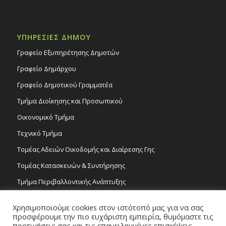
ΥΠΗΡΕΣΙΕΣ ΔΗΜΟΥ
Γραφείο Εξυπηρέτησης Δημοτών
Γραφείο Δημάρχου
Γραφείο Δημοτικού Γραμματέα
Τμήμα Διοίκησης και Προσωπικού
Οικονομικό Τμήμα
Τεχνικό Τμήμα
Τομέας Αδειών Οικοδομής και Διαίρεσης Γης
Τομέας Κατασκευών & Συντήρησης
Τμήμα Περιβαλλοντικής Ανάπτυξης
Tμήμα Δημόσιας Υγείας και Καθαριότητας
Χρησιμοποιούμε cookies στον ιστότοπό μας για να σας
Τομέας Γραμμάτων και Τεχνών
προσφέρουμε την πιο ευχάριστη εμπειρία, θυμόμαστε τις
προτιμήσεις σας και τις επανειλημμένες επισκέψεις.