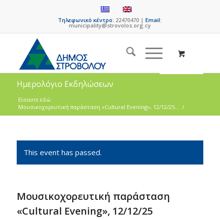
Τηλεφωνικό κέντρο:
22470470 |
Email:
municipality@strovolos.org.cy
Ημερολόγιο Εκδηλώσεων
Είσαστε εδώ:
Μουσικοχορευτική παράσταση «Cultural Evening», 12/12/25...
/
This event has passed.
Μουσικοχορευτική παράσταση
«Cultural Evening», 12/12/25