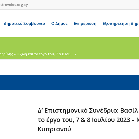
strovolos.org.cy
Δημοτικό Συμβούλιο
Ο Δήμος
Ενημέρωση
Εξυπηρέτηση Δημ
ηλίδης – Η ζωή και το έργο του, 7 & 8 Ιου...
/
Δ’ Επιστημονικό Συνέδριο: Βασί
το έργο του, 7 & 8 Ιουλίου 2023
Κυπριανού