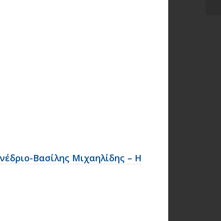
υνέδριο-Βασίλης Μιχαηλίδης – Η