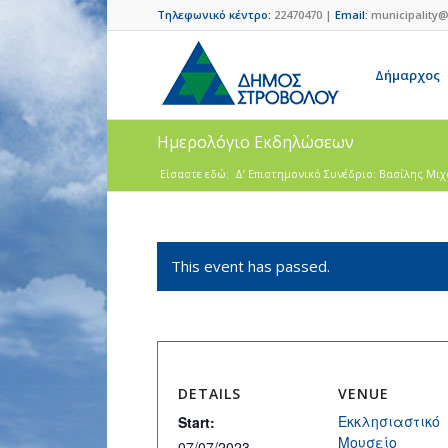
Τηλεφωνικό κέντρο:
22470470 |
Email:
municipality@
Δήμαρχος
Ημερολόγιο Εκδηλώσεων
Είσαστε εδώ:
Δ’ Επιστημονικό Συνέδριο: Βασίλης Μιχα
This event has passed.
DETAILS
VENUE
Εκκλησιαστικό
Start:
Μουσείο
07/07/2023