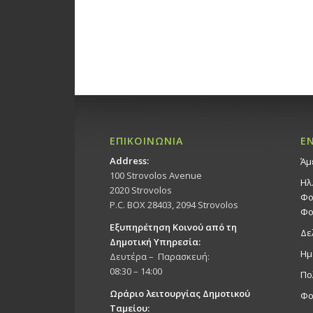
ΕΠΙΚΟΙΝΩΝΙΑ
Ε
Address:
Άμ
100 Strovolos Avenue
Ηλ
2020 Strovolos
Φο
P.C. BOX 28403, 2094 Strovolos
Φο
Εξυπηρέτηση Κοινού από τη
Δε
Δημοτική Υπηρεσία:
Ημ
Δευτέρα – Παρασκευή:
08:30 – 14:00
Πο
Ωράριο λειτουργίας Δημοτικού
Φο
Ταμείου: