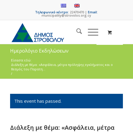
Τηλεφωνικό κέντρο:
22470470 |
Email:
municipality@strovolos.org.cy
Ημερολόγιο Εκδηλώσεων
Είσαστε εδώ:
Διάλεξη με θέμα: «Ασφάλεια, μέτρα πρόληψης εγκλήματος και ο
θεσμός του Παρατη...
/
This event has passed.
Διάλεξη με θέμα: «Ασφάλεια, μέτρα