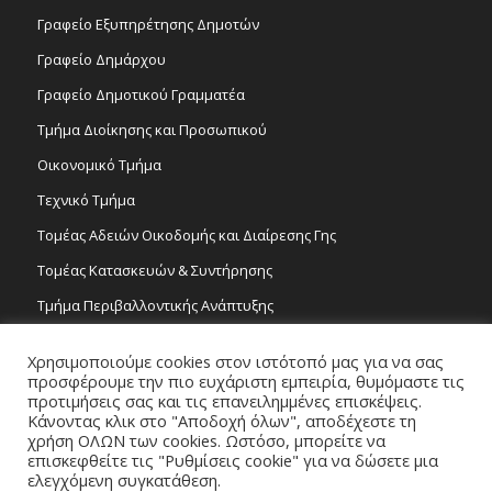
Γραφείο Εξυπηρέτησης Δημοτών
Γραφείο Δημάρχου
Γραφείο Δημοτικού Γραμματέα
Τμήμα Διοίκησης και Προσωπικού
Οικονομικό Τμήμα
Τεχνικό Τμήμα
Τομέας Αδειών Οικοδομής και Διαίρεσης Γης
Τομέας Κατασκευών & Συντήρησης
Τμήμα Περιβαλλοντικής Ανάπτυξης
Tμήμα Δημόσιας Υγείας και Καθαριότητας
Χρησιμοποιούμε cookies στον ιστότοπό μας για να σας
Τομέας Γραμμάτων και Τεχνών
προσφέρουμε την πιο ευχάριστη εμπειρία, θυμόμαστε τις
προτιμήσεις σας και τις επανειλημμένες επισκέψεις.
Τροχονομία
Κάνοντας κλικ στο "Αποδοχή όλων", αποδέχεστε τη
χρήση ΟΛΩΝ των cookies. Ωστόσο, μπορείτε να
επισκεφθείτε τις "Ρυθμίσεις cookie" για να δώσετε μια
ελεγχόμενη συγκατάθεση.