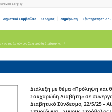
strovolos.org.cy
Δημοτικό Συμβούλιο
Ο Δήμος
Ενημέρωση
Εξυπηρέτηση Δημ
α των επιπλοκών του Σακχαρώδη Διαβήτη» σ...
/
Διάλεξη με θέμα «Πρόληψη και 
Σακχαρώδη Διαβήτη» σε συνεργα
Διαβητικό Σύνδεσμο, 22/5/25 – Α
Σπυρίδωνα – Συνοικ. Στρόβολος ΙΙ