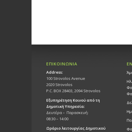
ΕΠΙΚΟΙΝΩΝΙΑ
Ε
Address:
Άμ
100 Strovolos Avenue
Ηλ
2020 Strovolos
Φο
P.C. BOX 28403, 2094 Strovolos
Φο
Εξυπηρέτηση Κοινού από τη
Δε
Δημοτική Υπηρεσία:
Ημ
Δευτέρα – Παρασκευή:
08:30 – 14:00
Πο
Ωράριο λειτουργίας Δημοτικού
Φο