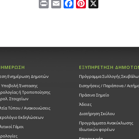
Print
Email
Facebook
Pinterest
X
ΝΗΜΕΡΩΣΗ
ΕΞΥΠΗΡΕΤΗΣΗ ΔΗΜΟΤΩ
εση Ενημέρωση Δημοτών
Πρόγραμμα Συλλογής Σκυβάλω
. Υποβολή Ένστασης
Εισηγήσεις / Παράπονα / Αιτήμ
ρολογίας ή Τροποποίησης
Πράσινο Σημείο
ρολ. Στοιχείων
Άδειες
λτία Τύπου / Ανακοινώσεις
Διατήρηση Σκύλου
ερολόγιο Εκδηλώσεων
Προγράμματα Ανακύκλωσης
λιτικοί Γάμοι
Ιδιωτικών φορέων
ρολογίες
Επικοινωνία