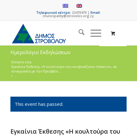
Τηλεφωνικό κέντρο:
22470470 |
Email:
municipality@strovolos.org.cy
Ημερολόγιο Εκδηλώσεων
Είσαστε εδώ:
Εγκαίνια Έκθεσης «Η κουλτούρα του κουβανέζικου tobacco», σε
συνεργασία με την Πρεσβεία ...
/
This event has passed.
Εγκαίνια Έκθεσης «Η κουλτούρα του