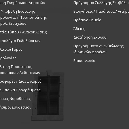
εση Ενημέρωση Δημοτών
Πρόγραμμα Συλλογής Σκυβάλω
. Υποβολή Ένστασης
Εισηγήσεις / Παράπονα / Αιτήμ
ρολογίας ή Τροποποίησης
Πράσινο Σημείο
ρολ. Στοιχείων
Άδειες
λτία Τύπου / Ανακοινώσεις
Διατήρηση Σκύλου
ερολόγιο Εκδηλώσεων
Προγράμματα Ανακύκλωσης
λιτικοί Γάμοι
Ιδιωτικών φορέων
ρολογίες
Επικοινωνία
λιτική Προστασίας
οσωπικών Δεδομένων
οσφορές / Διαγωνισμοί
ρωπαϊκά Προγράμματα
σικές Νομοθεσίες
ήσιμοι Σύνδεσμοι