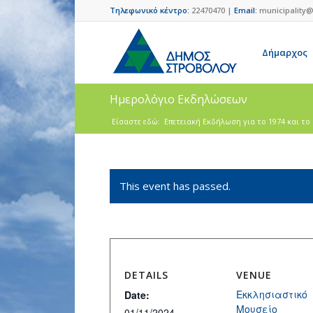
Τηλεφωνικό κέντρο:
22470470 |
Email:
municipality@
Δήμαρχος
Ημερολόγιο Εκδηλώσεων
Είσαστε εδώ:
Επετειακή Εκδήλωση για το 1974 και το 
This event has passed.
DETAILS
VENUE
Εκκλησιαστικό
Date:
Μουσείο
01/11/2024