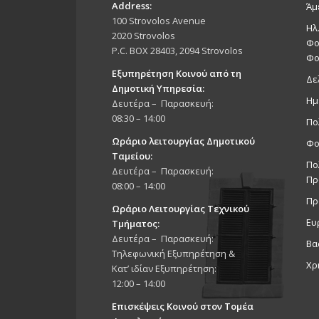
Address:
Άμ
100 Strovolos Avenue
Ηλ
2020 Strovolos
Φο
P.C. BOX 28403, 2094 Strovolos
Φο
Εξυπηρέτηση Κοινού από τη
Δε
Δημοτική Υπηρεσία:
Ημ
Δευτέρα – Παρασκευή:
08:30 – 14:00
Πο
Ωράριο λειτουργίας Δημοτικού
Φο
Ταμείου:
Πο
Δευτέρα – Παρασκευή:
Πρ
08:00 – 14:00
Πρ
Ωράριο Λειτουργίας Τεχνικού
Ευ
Τμήματος:
Δευτέρα – Παρασκευή:
Βα
Τηλεφωνική Εξυπηρέτηση &
Χρ
Κατ’ ιδίαν Εξυπηρέτηση:
12:00 – 14:00
Επισκέψεις Κοινού στον Τομέα