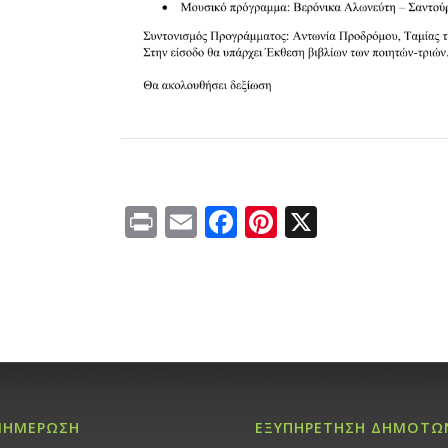
Print
Email
Facebook
Pinterest
X
ΝΗΜΕΡΩΣΗ
ΕΞΥΠΗΡΕΤΗΣΗ ΔΗΜΟΤΩ