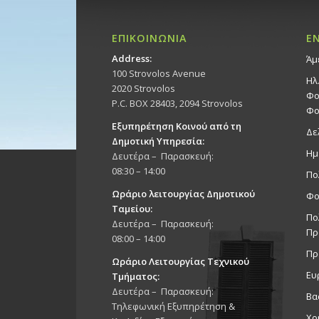
ΕΠΙΚΟΙΝΩΝΙΑ
Ε
Address:
Άμ
100 Strovolos Avenue
Ηλ
2020 Strovolos
Φο
P.C. BOX 28403, 2094 Strovolos
Φο
Εξυπηρέτηση Κοινού από τη
Δε
Δημοτική Υπηρεσία:
Ημ
Δευτέρα – Παρασκευή:
08:30 – 14:00
Πο
Ωράριο λειτουργίας Δημοτικού
Φο
Ταμείου:
Πο
Δευτέρα – Παρασκευή:
Πρ
08:00 – 14:00
Πρ
Ωράριο Λειτουργίας Τεχνικού
Ευ
Τμήματος:
Δευτέρα – Παρασκευή:
Βα
Τηλεφωνική Εξυπηρέτηση &
Χρ