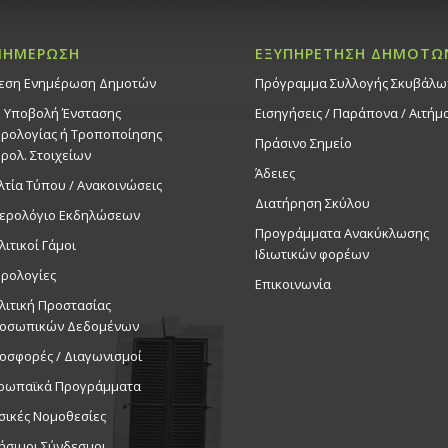
ΝΗΜΕΡΩΣΗ
ΕΞΥΠΗΡΕΤΗΣΗ ΔΗΜΟΤΩ
εση Ενημέρωση Δημοτών
Πρόγραμμα Συλλογής Σκυβάλω
. Υποβολή Ένστασης
Εισηγήσεις / Παράπονα / Αιτήμ
ρολογίας ή Τροποποίησης
Πράσινο Σημείο
ρολ. Στοιχείων
Άδειες
λτία Τύπου / Ανακοινώσεις
Διατήρηση Σκύλου
ερολόγιο Εκδηλώσεων
Προγράμματα Ανακύκλωσης
λιτικοί Γάμοι
Ιδιωτικών φορέων
ρολογίες
Επικοινωνία
λιτική Προστασίας
οσωπικών Δεδομένων
οσφορές / Διαγωνισμοί
ρωπαϊκά Προγράμματα
σικές Νομοθεσίες
ήσιμοι Σύνδεσμοι