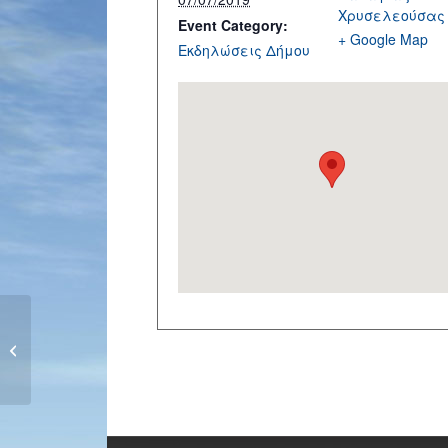
Χρυσελεούσας
Event Category:
+ Google Map
Εκδηλώσεις Δήμου
Εργαστήρια Θεατρικών
Παιχνιδοπεριπετειών, Καλοκαίρι
2019 – Πολιτιστικό Κέντρο
Στροβόλου