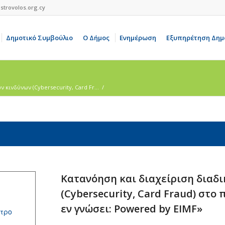
strovolos.org.cy
Δημοτικό Συμβούλιο
Ο Δήμος
Ενημέρωση
Εξυπηρέτηση Δημ
 κινδύνων (Cybersecurity, Card Fr...
/
Κατανόηση και διαχείριση διαδ
(Cybersecurity, Card Fraud) στο
εν γνώσει: Powered by EIMF»
ντρο