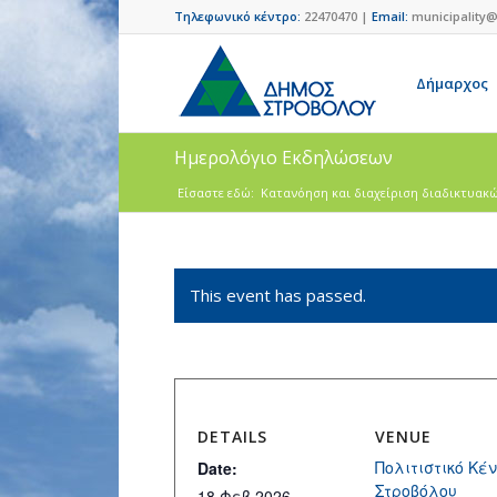
Τηλεφωνικό κέντρο:
22470470 |
Email:
municipality@
Δήμαρχος
Ημερολόγιο Εκδηλώσεων
Είσαστε εδώ:
Κατανόηση και διαχείριση διαδικτυακών
This event has passed.
DETAILS
VENUE
Πολιτιστικό Κέ
Date:
Στροβόλου
18 Φεβ 2026