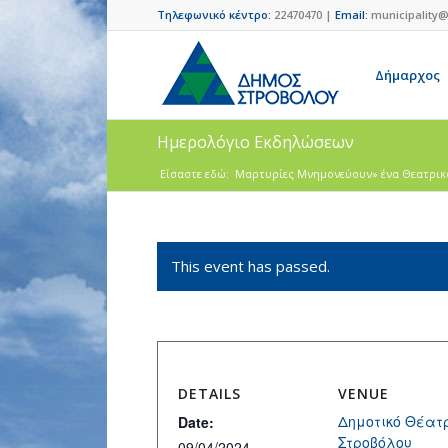
Τηλεφωνικό κέντρο:
22470470 |
Email:
municipality@
Δήμαρχος
Ημερολόγιο Εκδηλώσεων
Είσαστε εδώ:
Μαρτυρίες Μνημονεύουν» ένα Θεατρικό α
This event has passed.
DETAILS
VENUE
Δημοτικό Θέατ
Date:
Στροβόλου
09/04/2024