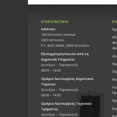
ΕΠΙΚΟΙΝΩΝΙΑ
Ε
Address:
Άμ
100 Strovolos Avenue
Ηλ
2020 Strovolos
Φο
P.C. BOX 28403, 2094 Strovolos
Φο
Εξυπηρέτηση Κοινού από τη
Δε
Δημοτική Υπηρεσία:
Ημ
Δευτέρα – Παρασκευή:
08:30 – 14:00
Πο
Ωράριο λειτουργίας Δημοτικού
Φο
Ταμείου:
Πο
Δευτέρα – Παρασκευή:
Πρ
08:00 – 14:00
Πρ
Ωράριο Λειτουργίας Τεχνικού
Ευ
Τμήματος:
Δευτέρα – Παρασκευή:
Βα