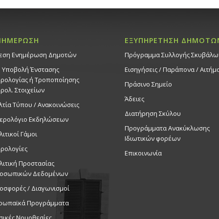
ΝΗΜΕΡΩΣΗ
ΕΞΥΠΗΡΕΤΗΣΗ ΔΗΜΟΤΩ
εση Ενημέρωση Δημοτών
Πρόγραμμα Συλλογής Σκυβάλω
. Υποβολή Ένστασης
Εισηγήσεις / Παράπονα / Αιτήμ
ρολογίας ή Τροποποίησης
Πράσινο Σημείο
ρολ. Στοιχείων
Άδειες
λτία Τύπου / Ανακοινώσεις
Διατήρηση Σκύλου
ερολόγιο Εκδηλώσεων
Προγράμματα Ανακύκλωσης
λιτικοί Γάμοι
Ιδιωτικών φορέων
ρολογίες
Επικοινωνία
λιτική Προστασίας
οσωπικών Δεδομένων
οσφορές / Διαγωνισμοί
ρωπαϊκά Προγράμματα
σικές Νομοθεσίες