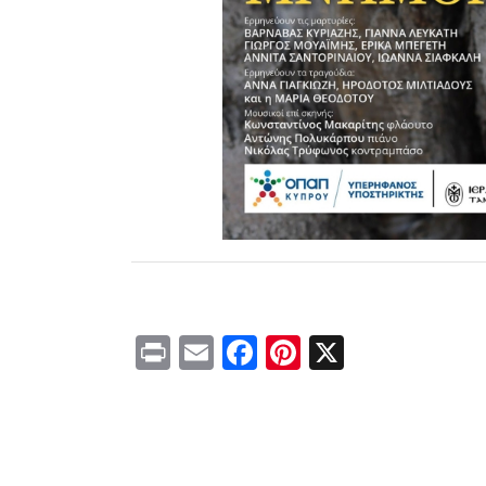
Print
Email
Facebook
Pinterest
X