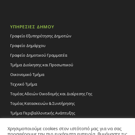
ΥΠΗΡΕΣΙΕΣ ΔΗΜΟΥ
Γραφείο Εξυπηρέτησης Δημοτών
Γραφείο Δημάρχου
Γραφείο Δημοτικού Γραμματέα
Τμήμα Διοίκησης και Προσωπικού
Οικονομικό Τμήμα
Τεχνικό Τμήμα
Τομέας Αδειών Οικοδομής και Διαίρεσης Γης
Τομέας Κατασκευών & Συντήρησης
Τμήμα Περιβαλλοντικής Ανάπτυξης
Tμήμα Δημόσιας Υγείας και Καθαριότητας
Χρησιμοποιούμε cookies στον ιστότοπό μας για να σας
Τομέας Γραμμάτων και Τεχνών
προσφέρουμε την πιο ευχάριστη εμπειρία, θυμόμαστε τις