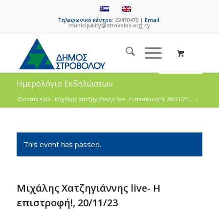
Τηλεφωνικό κέντρο:
22470470 |
Email:
municipality@strovolos.org.cy
Ημερολόγιο Εκδηλώσεων
Είσαστε εδώ:
Μιχάλης Χατζηγιάννης live- Η επιστροφή!, 20/11/23...
/
This event has passed.
Μιχάλης Χατζηγιάννης live- Η
επιστροφή!, 20/11/23