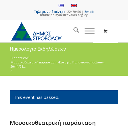
Τηλεφωνικό κέντρο:
22470470 |
Email:
municipality@strovolos.org.cy
Ημερολόγιο Εκδηλώσεων
Είσαστε εδώ:
Μουσικοθεατρική παράσταση «Ευτυχία Παπαγιαννοπούλου»,
20/11/25...
/
This event has passed.
Μουσικοθεατρική παράσταση