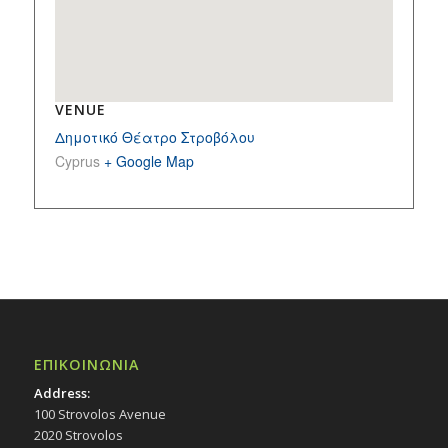
VENUE
Δημοτικό Θέατρο Στροβόλου
Cyprus
+ Google Map
ΕΠΙΚΟΙΝΩΝΙΑ
Address:
100 Strovolos Avenue
2020 Strovolos