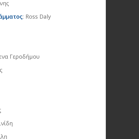
ννης
ράμματος
: Ross Daly
λενα Γεροδήμου
ς
ς
ινίδη
λλη