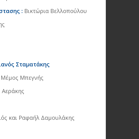
στασης :
Βικτώρια Βελλοπούλου
ης
λιανός Σταματάκης
:
Μέμος Μπεγνής
 Αεράκης
ιός και Ραφαήλ Δαμουλάκης