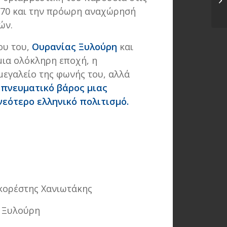
 ’70 και την πρόωρη αναχώρησή
τη
ών.
ου του,
Ουρανίας Ξυλούρη
και
ια ολόκληρη εποχή, η
εγαλείο της φωνής του, αλλά
ι πνευματικό βάρος μιας
εότερο ελληνικό πολιτισμό
.
ικορέστης Χανιωτάκης
α Ξυλούρη