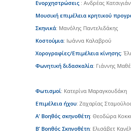
Ενορχηστρώσεις
: Ανδρέας Κατσιγιά
Μουσική επιμέλεια κρητικού προγ
Σκηνικά
: Μανόλης Παντελιδάκης
Κοστούμια
: Ιωάννα Καλαβρού
Χορογραφίες/Επιμέλεια κίνησης
: Έ
Φωνητική διδασκαλία
: Γιάννης Μαθέ
Φωτισμοί
: Κατερίνα Μαραγκουδάκη
Επιμέλεια ήχου
: Ζαχαρίας Σταμούλο
Α’ Βοηθός σκηνοθέτη
: Θεοδώρα Κοκκ
Β’ Βοηθός Σκηνοθέτη
: Ελισάβετ Κανέ