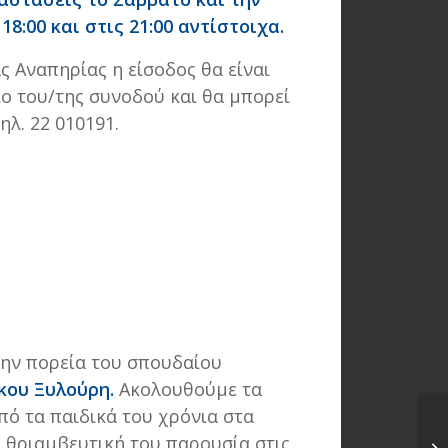
18:00 και στις 21:00 αντίστοιχα.
 Αναπηρίας η είσοδος θα είναι
ιο του/της συνοδού και θα μπορεί
ηλ. 22 010191.
την πορεία του σπουδαίου
κου Ξυλούρη
.
Ακολουθούμε τα
πό τα παιδικά του χρόνια στα
Μο
η θριαμβευτική του παρουσία στις
«Ν