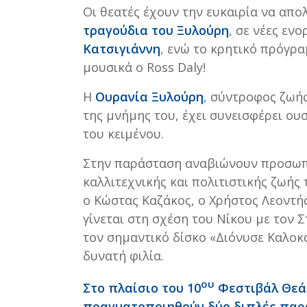
Οι θεατές έχουν την ευκαιρία να απ
τραγούδια του Ξυλούρη
, σε νέες εν
Κατσιγιάννη
, ενώ το κρητικό πρόγρ
μουσικά ο Ross Daly!
Η
Ουρανία Ξυλούρη
, σύντροφος ζωή
της μνήμης του, έχει συνεισφέρει ου
του κειμένου.
Στην παράσταση αναβιώνουν προσωπ
καλλιτεχνικής και πολιτιστικής ζωής
ο Κώστας Καζάκος, ο Χρήστος Λεοντής 
γίνεται στη σχέση του Νίκου με τον 
τον σημαντικό δίσκο «Διόνυσε Καλοκα
δυνατή φιλία.
ου
Στο πλαίσιο του 10
Φεστιβάλ Θεάτ
πραγματοποιηθούν δύο διπλές παρα