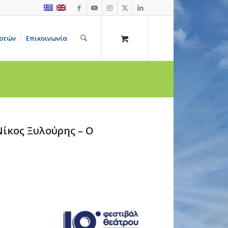
οτών
Επικοινωνία
ίκος Ξυλούρης – Ο