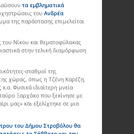
ολαύσουν
τα εμβληματικά
ορχηστρώσεις του
Ανδρέα
αμμα της παράστασης επιμελείται
ς του Νίκου και θεματοφύλακας
σιαστικά στην τελική διαμόρφωση
ικότητες-σταθμοί της
 της χώρας, όπως η Τζένη Καρέζη,
κ.α. Φυσικά ιδιαίτερη μνεία
Σταύρο Ξαρχάκο που ξεκίνησε με
ίρι μας» και εξελίχτηκε σε μια
ρου του Δήμου Στροβόλου θα
στάσεις το Σάββατο και την