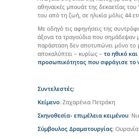
αθηναϊκές μπουάτ της δεκαετίας του
του από τη ζωή, σε ηλικία μόλις 44 ετ
Με οδηγό τις αφηγήσεις της συντρόφ
άξονα τα τραγούδια που σημάδεψαν μ
παράσταση δεν αποτυπώνει μόνο το μ
αποκαλύπτει – κυρίως –
το ηθικό κα
προσωπικότητας που σφράγισε το ν
Συντελεστές:
Κείμενο
: Ζαχαρένια Πετράκη
Σκηνοθεσία- επιμέλεια κειμένου
: Ν
Σύμβουλος Δραματουργίας
: Ουρανί