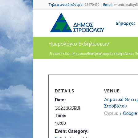
Τηλεφωνικό κέντρο:
22470470 |
Email:
municipality@
Δήμαρχος
Ημερολόγιο Εκδηλώσεων
Είσαστε εδώ:
Μουσικοθεατρική παράσταση «Νίκος Ξυλ
DETAILS
VENUE
Δημοτικό Θέατ
Date:
Στροβόλου
12 Σεπ 2026
Cyprus
+ Google
Time:
18:00
Event Category: