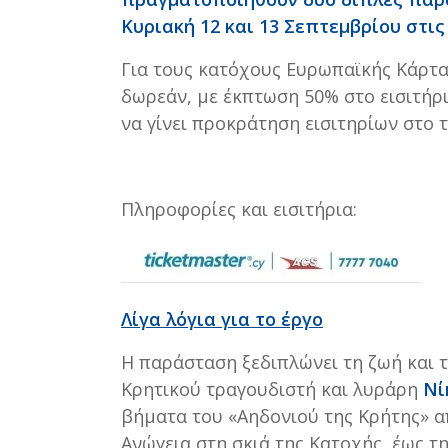
Κυριακή 12 και 13 Σεπτεμβρίου στις 
Για τους κατόχους Ευρωπαϊκής Κάρτας
δωρεάν, με έκπτωση 50% στο εισιτήρ
να γίνει προκράτηση εισιτηρίων στο τ
Πληροφορίες και εισιτήρια:
Λίγα λόγια για το έργο
Η παράσταση ξεδιπλώνει τη ζωή και 
Κρητικού τραγουδιστή και λυράρη
Νί
βήματα του «Αηδονιού της Κρήτης» α
Ανώγεια στη σκιά της Κατοχής, έως τ