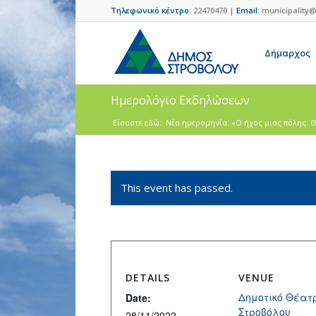
Τηλεφωνικό κέντρο:
22470470 |
Email:
municipality@
Δήμαρχος
Ημερολόγιο Εκδηλώσεων
Είσαστε εδώ:
Νέα ημερομηνία: «Ο ήχος μιας πόλης: 
This event has passed.
DETAILS
VENUE
Δημοτικό Θέατ
Date:
Στροβόλου
28/11/2022