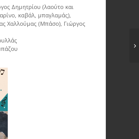
γος Δημητρίου (λαούτο και
αρίνο, καβάλ, μπαγλαμάς),
τας Χαλλούμας (Μπάσο), Γιώργος
Τε
ουλλάς
Αθ
μπάζου
Στ
29
Σ