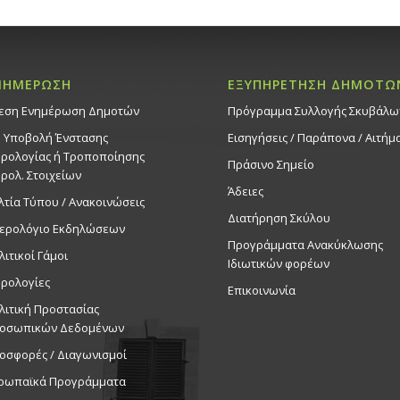
ΝΗΜΕΡΩΣΗ
ΕΞΥΠΗΡΕΤΗΣΗ ΔΗΜΟΤΩ
εση Ενημέρωση Δημοτών
Πρόγραμμα Συλλογής Σκυβάλω
. Υποβολή Ένστασης
Εισηγήσεις / Παράπονα / Αιτήμ
ρολογίας ή Τροποποίησης
Πράσινο Σημείο
ρολ. Στοιχείων
Άδειες
λτία Τύπου / Ανακοινώσεις
Διατήρηση Σκύλου
ερολόγιο Εκδηλώσεων
Προγράμματα Ανακύκλωσης
λιτικοί Γάμοι
Ιδιωτικών φορέων
ρολογίες
Επικοινωνία
λιτική Προστασίας
οσωπικών Δεδομένων
οσφορές / Διαγωνισμοί
ρωπαϊκά Προγράμματα