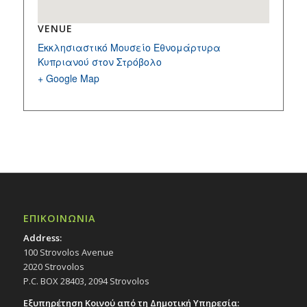
VENUE
Εκκλησιαστικό Μουσείο Εθνομάρτυρα
Κυπριανού στον Στρόβολο
+ Google Map
ΕΠΙΚΟΙΝΩΝΙΑ
Address:
100 Strovolos Avenue
2020 Strovolos
P.C. BOX 28403, 2094 Strovolos
Εξυπηρέτηση Κοινού από τη Δημοτική Υπηρεσία: