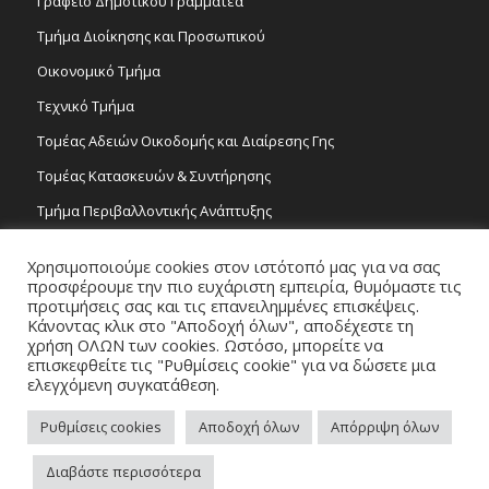
Γραφείο Δημοτικού Γραμματέα
Τμήμα Διοίκησης και Προσωπικού
Οικονομικό Τμήμα
Τεχνικό Τμήμα
Τομέας Αδειών Οικοδομής και Διαίρεσης Γης
Τομέας Κατασκευών & Συντήρησης
Τμήμα Περιβαλλοντικής Ανάπτυξης
Tμήμα Δημόσιας Υγείας και Καθαριότητας
Χρησιμοποιούμε cookies στον ιστότοπό μας για να σας
Τομέας Γραμμάτων και Τεχνών
προσφέρουμε την πιο ευχάριστη εμπειρία, θυμόμαστε τις
προτιμήσεις σας και τις επανειλημμένες επισκέψεις.
Τροχονομία
Κάνοντας κλικ στο "Αποδοχή όλων", αποδέχεστε τη
χρήση ΟΛΩΝ των cookies. Ωστόσο, μπορείτε να
επισκεφθείτε τις "Ρυθμίσεις cookie" για να δώσετε μια
ελεγχόμενη συγκατάθεση.
Ρυθμίσεις cookies
Αποδοχή όλων
Απόρριψη όλων
Copyright 2026 © Δήμος Στροβόλου, All Rights Reserved. / Powered by
Διαβάστε περισσότερα
NETinfo Plc