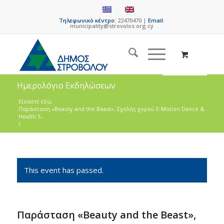
Τηλεφωνικό κέντρο:
22470470 |
Email:
municipality@strovolos.org.cy
Ημερολόγιο Εκδηλώσεων
Είσαστε εδώ:
Παράσταση «Beauty and the Beast», Σχολής χορού E-Motion Dance &
Health S...
/
This event has passed.
Παράσταση «Beauty and the Beast»,