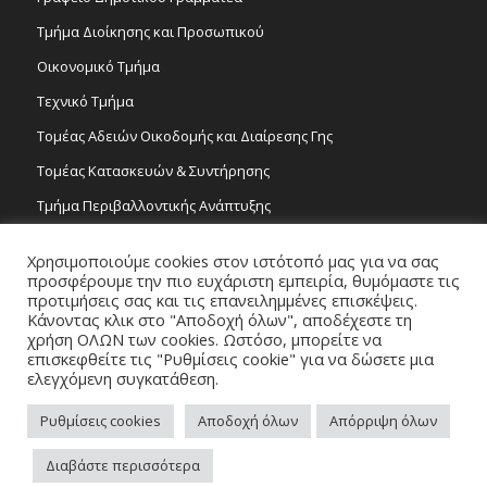
Τμήμα Διοίκησης και Προσωπικού
Οικονομικό Τμήμα
Τεχνικό Τμήμα
Τομέας Αδειών Οικοδομής και Διαίρεσης Γης
Τομέας Κατασκευών & Συντήρησης
Τμήμα Περιβαλλοντικής Ανάπτυξης
Tμήμα Δημόσιας Υγείας και Καθαριότητας
Χρησιμοποιούμε cookies στον ιστότοπό μας για να σας
Τομέας Γραμμάτων και Τεχνών
προσφέρουμε την πιο ευχάριστη εμπειρία, θυμόμαστε τις
προτιμήσεις σας και τις επανειλημμένες επισκέψεις.
Τροχονομία
Κάνοντας κλικ στο "Αποδοχή όλων", αποδέχεστε τη
χρήση ΟΛΩΝ των cookies. Ωστόσο, μπορείτε να
επισκεφθείτε τις "Ρυθμίσεις cookie" για να δώσετε μια
ελεγχόμενη συγκατάθεση.
Ρυθμίσεις cookies
Αποδοχή όλων
Απόρριψη όλων
Copyright 2026 © Δήμος Στροβόλου, All Rights Reserved. / Powered by
Διαβάστε περισσότερα
NETinfo Plc