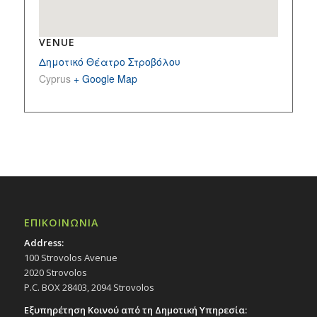
VENUE
Δημοτικό Θέατρο Στροβόλου
Cyprus
+ Google Map
ΕΠΙΚΟΙΝΩΝΙΑ
Address:
100 Strovolos Avenue
2020 Strovolos
P.C. BOX 28403, 2094 Strovolos
Εξυπηρέτηση Κοινού από τη Δημοτική Υπηρεσία: