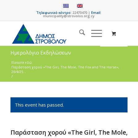
Τηλεφωνικό κέντρο:
22470470 |
Email:
municipality@strovolos.org.cy
Ημερολόγιο Εκδηλώσεων
Είσαστε εδώ:
Παράσταση χορού «The Girl, The Mole, The Fox and The Horse»,
26/4/25...
/
This event has passed.
Παράσταση χορού «The Girl, The Mole,