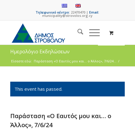
Τηλεφωνικό κέντρο:
22470470 |
Email:
municipality@strovolos.org.cy
Ημερολόγιο Εκδηλώσεων
Είσαστε εδώ:
Παράσταση «Ο Εαυτός μου και… ο Άλλος», 7/6/24...
/
This event has passed.
Παράσταση «Ο Εαυτός μου και… ο
Άλλος», 7/6/24