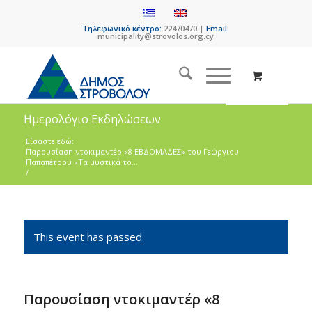
Τηλεφωνικό κέντρο:
22470470 |
Email:
municipality@strovolos.org.cy
Ημερολόγιο Εκδηλώσεων
Είσαστε εδώ:
Παρουσίαση ντοκιμαντέρ «8 ΕΒΔΟΜΑΔΕΣ» του Γεώργιου
Παπαπέτρου «Τα μυστικά το...
/
This event has passed.
Παρουσίαση ντοκιμαντέρ «8