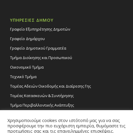
ΥΠΗΡΕΣΙΕΣ ΔΗΜΟΥ
Γραφείο Εξυπηρέτησης Δημοτών
Γραφείο Δημάρχου
Γραφείο Δημοτικού Γραμματέα
Τμήμα Διοίκησης και Προσωπικού
Οικονομικό Τμήμα
Τεχνικό Τμήμα
Τομέας Αδειών Οικοδομής και Διαίρεσης Γης
Τομέας Κατασκευών & Συντήρησης
Τμήμα Περιβαλλοντικής Ανάπτυξης
Tμήμα Δημόσιας Υγείας και Καθαριότητας
Χρησιμοποιούμε cookies στον ιστότοπό μας για να σας
Τομέας Γραμμάτων και Τεχνών
προσφέρουμε την πιο ευχάριστη εμπειρία, θυμόμαστε τις
προτιμήσεις σας και τις επανειλημμένες επισκέψεις.