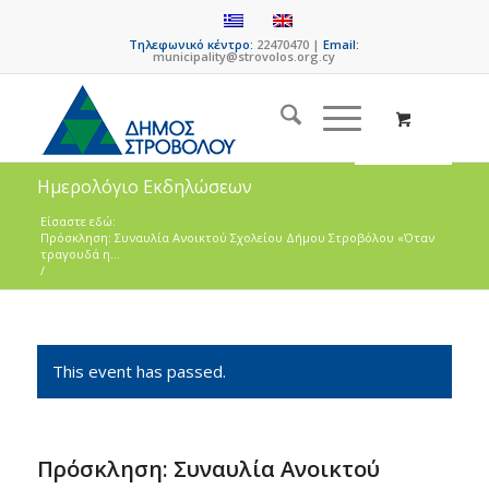
Τηλεφωνικό κέντρο:
22470470 |
Email:
municipality@strovolos.org.cy
Ημερολόγιο Εκδηλώσεων
Είσαστε εδώ:
Πρόσκληση: Συναυλία Ανοικτού Σχολείου Δήμου Στροβόλου «Όταν
τραγουδά η...
/
This event has passed.
Πρόσκληση: Συναυλία Ανοικτού