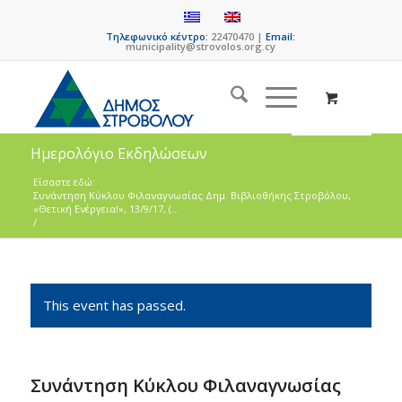
Τηλεφωνικό κέντρο:
22470470 |
Email:
municipality@strovolos.org.cy
Ημερολόγιο Εκδηλώσεων
Είσαστε εδώ:
Συνάντηση Κύκλου Φιλαναγνωσίας Δημ. Βιβλιοθήκης Στροβόλου,
«Θετική Ενέργεια!», 13/9/17, (...
/
This event has passed.
Συνάντηση Κύκλου Φιλαναγνωσίας