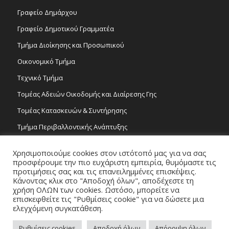
Γραφείο Δημάρχου
Γραφείο Δημοτικού Γραμματέα
Τμήμα Διοίκησης και Προσωπικού
Οικονομικό Τμήμα
Τεχνικό Τμήμα
Τομέας Αδειών Οικοδομής και Διαίρεσης Γης
Τομέας Κατασκευών & Συντήρησης
Τμήμα Περιβαλλοντικής Ανάπτυξης
Tμήμα Δημόσιας Υγείας και Καθαριότητας
Χρησιμοποιούμε cookies στον ιστότοπό μας για να σας
Τομέας Γραμμάτων και Τεχνών
προσφέρουμε την πιο ευχάριστη εμπειρία, θυμόμαστε τις
προτιμήσεις σας και τις επανειλημμένες επισκέψεις.
Τροχονομία
Κάνοντας κλικ στο "Αποδοχή όλων", αποδέχεστε τη
χρήση ΟΛΩΝ των cookies. Ωστόσο, μπορείτε να
επισκεφθείτε τις "Ρυθμίσεις cookie" για να δώσετε μια
ελεγχόμενη συγκατάθεση.
Ρυθμίσεις cookies
Αποδοχή όλων
Απόρριψη όλων