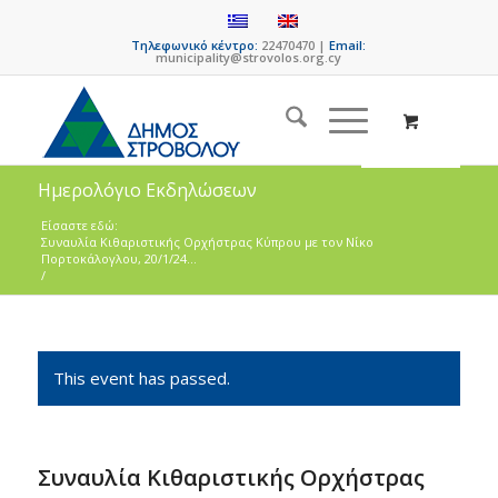
Τηλεφωνικό κέντρο:
22470470 |
Email:
municipality@strovolos.org.cy
Ημερολόγιο Εκδηλώσεων
Είσαστε εδώ:
Συναυλία Κιθαριστικής Ορχήστρας Κύπρου με τον Νίκο
Πορτοκάλογλου, 20/1/24...
/
This event has passed.
Συναυλία Κιθαριστικής Ορχήστρας