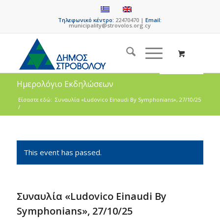
Τηλεφωνικό κέντρο:
22470470 |
Email:
municipality@strovolos.org.cy
Ημερολόγιο Εκδηλώσεων
Είσαστε εδώ:
Συναυλία «Ludovico Einaudi By Symphonians», 27/10/25
/
This event has passed.
Συναυλία «Ludovico Einaudi By
Symphonians», 27/10/25