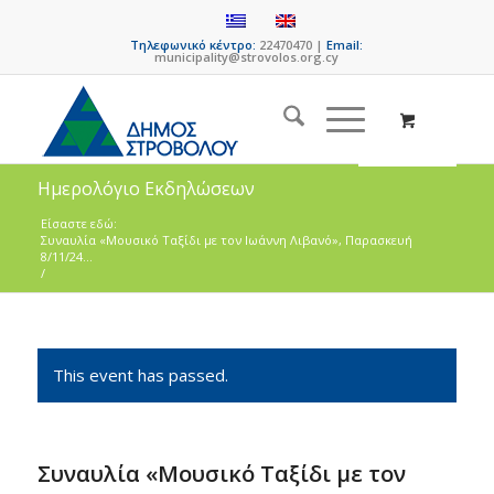
Τηλεφωνικό κέντρο:
22470470 |
Email:
municipality@strovolos.org.cy
Ημερολόγιο Εκδηλώσεων
Είσαστε εδώ:
Συναυλία «Μουσικό Ταξίδι με τον Ιωάννη Λιβανό», Παρασκευή
8/11/24...
/
This event has passed.
Συναυλία «Μουσικό Ταξίδι με τον