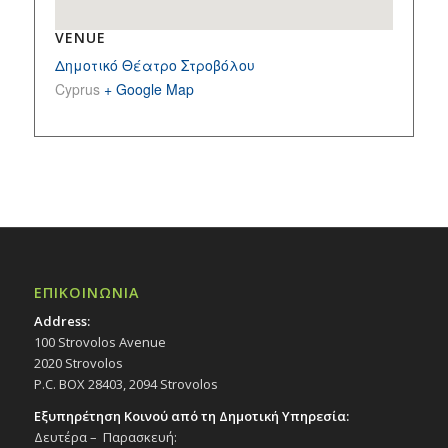
VENUE
Δημοτικό Θέατρο Στροβόλου
Cyprus
+ Google Map
ΕΠΙΚΟΙΝΩΝΙΑ
Address:
100 Strovolos Avenue
2020 Strovolos
P.C. BOX 28403, 2094 Strovolos
Εξυπηρέτηση Κοινού από τη Δημοτική Υπηρεσία:
Δευτέρα – Παρασκευή: