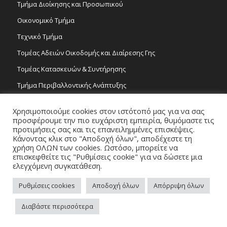
Τμήμα Διοίκησης και Προσωπικού
Οικονομικό Τμήμα
Τεχνικό Τμήμα
Τομέας Αδειών Οικοδομής και Διαίρεσης Γης
Τομέας Κατασκευών & Συντήρησης
Τμήμα Περιβαλλοντικής Ανάπτυξης
Tμήμα Δημόσιας Υγείας και Καθαριότητας
Χρησιμοποιούμε cookies στον ιστότοπό μας για να σας
Τομέας Γραμμάτων και Τεχνών
προσφέρουμε την πιο ευχάριστη εμπειρία, θυμόμαστε τις
προτιμήσεις σας και τις επανειλημμένες επισκέψεις.
Τροχονομία
Κάνοντας κλικ στο "Αποδοχή όλων", αποδέχεστε τη
χρήση ΟΛΩΝ των cookies. Ωστόσο, μπορείτε να
επισκεφθείτε τις "Ρυθμίσεις cookie" για να δώσετε μια
ελεγχόμενη συγκατάθεση.
Ρυθμίσεις cookies
Αποδοχή όλων
Απόρριψη όλων
Copyright 2026 © Δήμος Στροβόλου, All Rights Reserved. / Powered by
Διαβάστε περισσότερα
NETinfo Plc
Πλοηγός