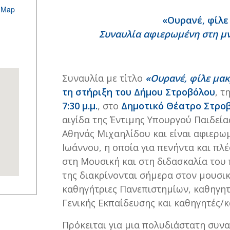
 Map
«Ουρανέ, φίλε
Συναυλία αφιερωμένη στη μ
Συναυλία με τίτλο
«Ουρανέ, φίλε μα
τη στήριξη του Δήμου Στροβόλου
, τ
7:30 μ.μ.
, στο
Δημοτικό Θέατρο Στρο
αιγίδα της Έντιμης Υπουργού Παιδεία
Αθηνάς Μιχαηλίδου και είναι αφιερω
Ιωάννου, η οποία για πενήντα και πλ
στη Μουσική και στη διδασκαλία του 
της διακρίνονται σήμερα στον μουσι
καθηγήτριες Πανεπιστημίων, καθηγη
Γενικής Εκπαίδευσης και καθηγητές/κ
Πρόκειται για μια πολυδιάστατη συνα