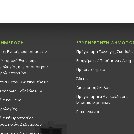
ΝΗΜΕΡΩΣΗ
ΕΞΥΠΗΡΕΤΗΣΗ ΔΗΜΟΤΩ
εση Ενημέρωση Δημοτών
Πρόγραμμα Συλλογής Σκυβάλω
. Υποβολή Ένστασης
Εισηγήσεις / Παράπονα / Αιτήμ
ρολογίας ή Τροποποίησης
Πράσινο Σημείο
ρολ. Στοιχείων
Άδειες
λτία Τύπου / Ανακοινώσεις
Διατήρηση Σκύλου
ερολόγιο Εκδηλώσεων
Προγράμματα Ανακύκλωσης
λιτικοί Γάμοι
Ιδιωτικών φορέων
ρολογίες
Επικοινωνία
λιτική Προστασίας
οσωπικών Δεδομένων
οσφορές / Διαγωνισμοί