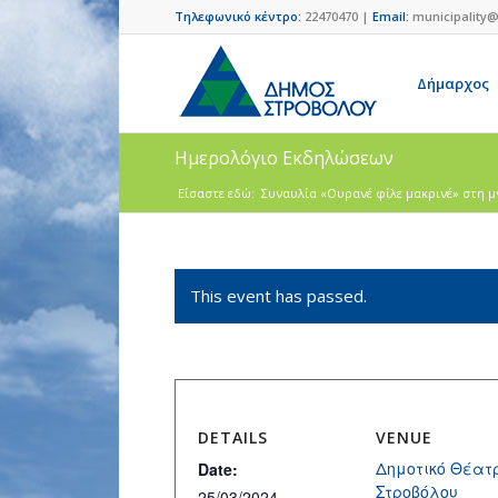
Τηλεφωνικό κέντρο:
22470470 |
Email:
municipality@
Δήμαρχος
Ημερολόγιο Εκδηλώσεων
Είσαστε εδώ:
Συναυλία «Ουρανέ φίλε μακρινέ» στη μν
This event has passed.
DETAILS
VENUE
Δημοτικό Θέατ
Date:
Στροβόλου
25/03/2024