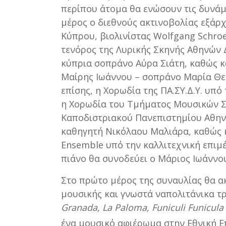
περίπου άτομα θα ενώσουν τις δυνάμ
μέρος ο διεθνούς ακτινοβολίας εξά
Κύπρου, βιολινίστας Wolfgang Schroe
τενόρος της Λυρικής Σκηνής Αθηνών 
κύπρια σοπράνο Αύρα Σιάτη, καθώς κ
Μαίρης Ιωάννου – σοπράνο Μαρία Θ
επίσης, η Χορωδία της ΠΑ.ΣΥ.Δ.Υ. υπ
η Χορωδία του Τμήματος Μουσικών Σ
Καποδιστριακού Πανεπιστημίου Αθην
καθηγητή Νικόλαου Μαλιάρα, καθώς κ
Ensemble υπό την καλλιτεχνική επιμ
πιάνο θα συνοδεύει ο Μάριος Ιωάννο
Στο πρώτο μέρος της συναυλίας θα α
μουσικής και γνωστά ναπολιτάνικα τ
Granada
,
La
Paloma
,
Funiculi
Funicula
ένα μουσικό αφιέρωμα στην Εθνική Επ