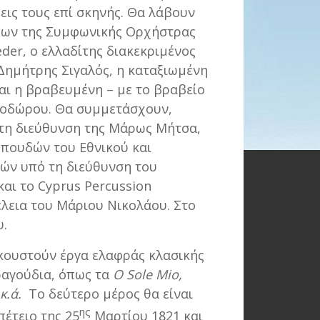
εις τους επί σκηνής. Θα λάβουν
ρχων της Συμφωνικής Ορχήστρας
der, ο ελλαδίτης διακεκριμένος
Δημήτρης Σιγαλός, η καταξιωμένη
αι η βραβευμένη – με το βραβείο
εοδώρου. Θα συμμετάσχουν,
ό τη διεύθυνση της Μάρως Μήτσα,
πουδών του Εθνικού και
ών υπό τη διεύθυνση του
αι το Cyprus Percussion
έλεια του Μάριου Νικολάου. Στο
υ.
κουστούν έργα ελαφράς κλασικής
ραγούδια, όπως τα
O
Sole
Mio
,
κ.ά.
Το δεύτερο μέρος θα είναι
ης
έτειο της 25
Μαρτίου 1821 και