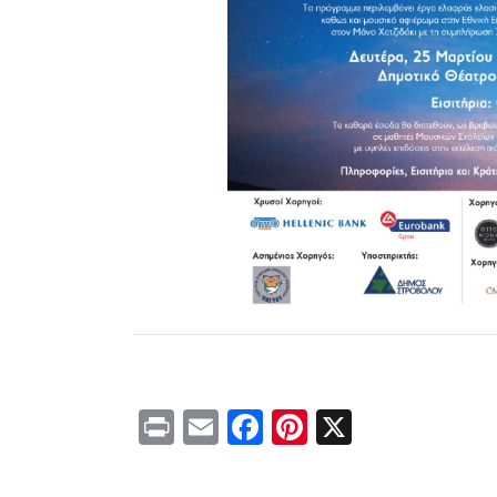
Print
Email
Facebook
Pinterest
X