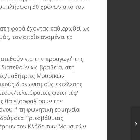
συμπλήρωση 30 χρόνων από τον
κατη φορά έχοντας καθιερωθεί ως
μός, τον οποίο αναμένει το
ιατεθούν για την προαγωγή της
 διατεθούν ως βραβεία, στη
τές/μαθήτριες Μουσικών
ικούς διαγωνισμούς εκτέλεσης
ιτους/τελειόφοιτες φοιτητές/
ες θα εξασφαλίσουν την
άνου ή τη φωνητική ερμηνεία
 Ιδρύματα Τριτοβάθμιας
Συ
έρουν τον Κλάδο των Μουσικών