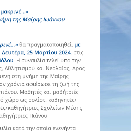
 μακρινέ…»
νήμη της Μαίρης Ιωάννου
κρινέ…»
θα πραγματοποιηθεί,
με
η
Δευτέρα, 25 Μαρτίου 2024,
στις
βόλου
. Η συναυλία τελεί υπό την
ς, Αθλητισμού και Νεολαίας, Δρος
μένη στη μνήμη της Μαίρης
έον χρόνια αφιέρωσε τη ζωή της
πιάνου. Μαθητές και μαθήτριές
κό χώρο ως σολίστ, καθηγητές/
τές/καθηγήτριες Σχολείων Μέσης
αθηγήτριες Πιάνου.
υλία κατά την οποία ενενήντα