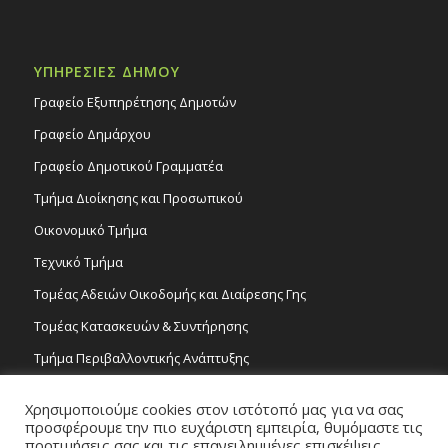
ΥΠΗΡΕΣΙΕΣ ΔΗΜΟΥ
Γραφείο Εξυπηρέτησης Δημοτών
Γραφείο Δημάρχου
Γραφείο Δημοτικού Γραμματέα
Τμήμα Διοίκησης και Προσωπικού
Οικονομικό Τμήμα
Τεχνικό Τμήμα
Τομέας Αδειών Οικοδομής και Διαίρεσης Γης
Τομέας Κατασκευών & Συντήρησης
Τμήμα Περιβαλλοντικής Ανάπτυξης
Tμήμα Δημόσιας Υγείας και Καθαριότητας
Χρησιμοποιούμε cookies στον ιστότοπό μας για να σας
Τομέας Γραμμάτων και Τεχνών
προσφέρουμε την πιο ευχάριστη εμπειρία, θυμόμαστε τις
προτιμήσεις σας και τις επανειλημμένες επισκέψεις.