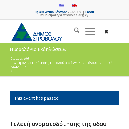
Τηλεφωνικό κέντρο:
22470470 |
Email:
municipality@strovolos.org.cy
Ημερολόγιο Εκδηλώσεων
Είσαστε εδώ:
Τελετή ονοματοδότησης της οδού «Ιωάννη Κουππάνου», Κυριακή
14/4/19, 11:3...
/
This event has passed.
Τελετή ονοματοδότησης της οδού