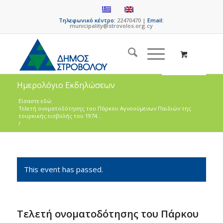
Τηλεφωνικό κέντρο:
22470470 |
Email:
municipality@strovolos.org.cy
Ημερολόγιο Εκδηλώσεων
Είσαστε εδώ:
Τελετή ονοματοδότησης του Πάρκου Αγνοούμενων Παιδιών της
τουρκικής εισβολής του 1974...
/
This event has passed.
Τελετή ονοματοδότησης του Πάρκου