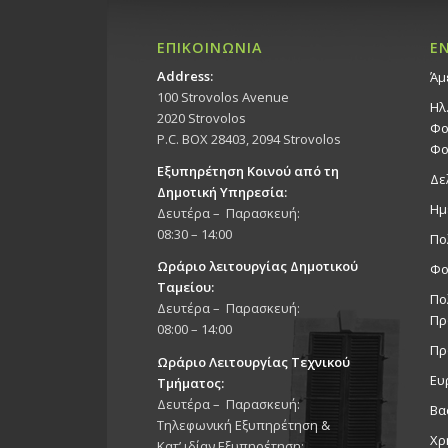
ΕΠΙΚΟΙΝΩΝΙΑ
Ε
Address:
Άμ
100 Strovolos Avenue
Ηλ
2020 Strovolos
Φο
P.C. BOX 28403, 2094 Strovolos
Φο
Εξυπηρέτηση Κοινού από τη
Δε
Δημοτική Υπηρεσία:
Ημ
Δευτέρα – Παρασκευή:
08:30 – 14:00
Πο
Ωράριο λειτουργίας Δημοτικού
Φο
Ταμείου:
Πο
Δευτέρα – Παρασκευή:
Πρ
08:00 – 14:00
Πρ
Ωράριο Λειτουργίας Τεχνικού
Ευ
Τμήματος:
Δευτέρα – Παρασκευή:
Βα
Τηλεφωνική Εξυπηρέτηση &
Χρ
Κατ’ ιδίαν Εξυπηρέτηση: