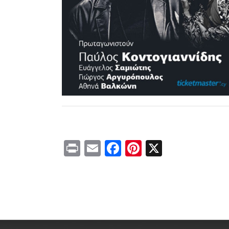
Print
Email
Facebook
Pinterest
X