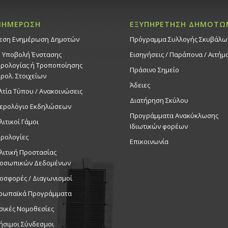
ΝΗΜΕΡΩΣΗ
ΕΞΥΠΗΡΕΤΗΣΗ ΔΗΜΟΤΩ
εση Ενημέρωση Δημοτών
Πρόγραμμα Συλλογής Σκυβάλω
. Υποβολή Ένστασης
Εισηγήσεις / Παράπονα / Αιτήμ
ρολογίας ή Τροποποίησης
Πράσινο Σημείο
ρολ. Στοιχείων
Άδειες
λτία Τύπου / Ανακοινώσεις
Διατήρηση Σκύλου
ερολόγιο Εκδηλώσεων
Προγράμματα Ανακύκλωσης
λιτικοί Γάμοι
Ιδιωτικών φορέων
ρολογίες
Επικοινωνία
λιτική Προστασίας
οσωπικών Δεδομένων
οσφορές / Διαγωνισμοί
ρωπαϊκά Προγράμματα
σικές Νομοθεσίες
ήσιμοι Σύνδεσμοι