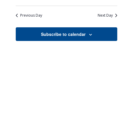
Views
Search
Select
Naviga
date.
and
Previous Day
Next Day
Views
Navigati
Subscribe to calendar