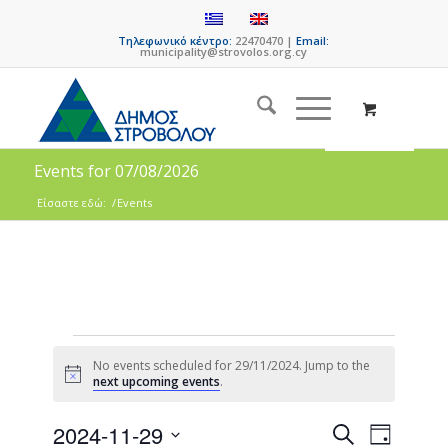
Τηλεφωνικό κέντρο:
22470470 |
Email:
municipality@strovolos.org.cy
Events for 07/08/2026
Είσαστε εδώ:
/
Events
No events scheduled for 29/11/2024. Jump to the
Notice
next upcoming events
.
Events
Event
2024-11-29
Search
Day