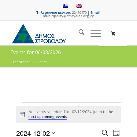
Τηλεφωνικό κέντρο:
22470470 |
Email:
municipality@strovolos.org.cy
Events for 06/08/2026
Είσαστε εδώ:
/
Events
No events scheduled for 02/12/2024. Jump to the
Notice
next upcoming events
.
Events
Event
2024-12-02
Search
Day