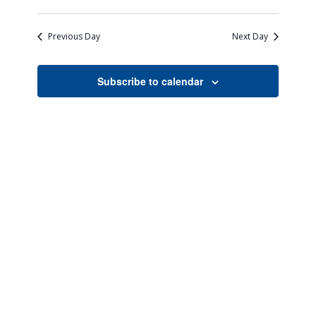
Views
Search
Select
Naviga
date.
and
Previous Day
Next Day
Views
Navigati
Subscribe to calendar